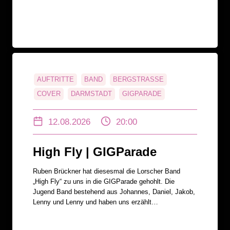
AUFTRITTE
BAND
BERGSTRASSE
COVER
DARMSTADT
GIGPARADE
HIGH FLY
INTERVIEW
JUGEND BAND
12.08.2026
20:00
JUGENDBAND
KERWE BAND
KONZERTE
KÜNSTLER
LORSCH
MUSIK
PUNK
High Fly | GIGParade
PUNK-ROCK
RADAR
RADIO DARMSTADT
REX BENSHEIM
ROCK
RUBEN BRÜCKNER
Ruben Brückner hat diesesmal die Lorscher Band
SONGS
STARKENBURG FESTIVAL
„High Fly“ zu uns in die GIGParade gehohlt. Die
Jugend Band bestehend aus Johannes, Daniel, Jakob,
Lenny und Lenny und haben uns erzählt…