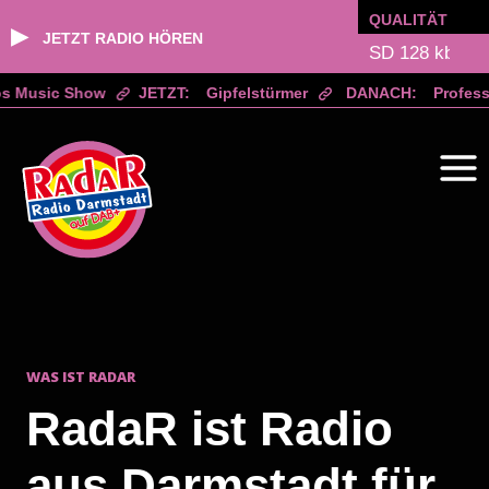
QUALITÄT
▶
JETZT RADIO HÖREN
 Music Show
JETZT:
Gipfelstürmer
DANACH:
Professor
Zum
Inhalt
springen
WAS IST RADAR
RadaR ist Radio
aus Darmstadt für