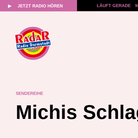
LÄUFT GERADE
M
▶
JETZT RADIO HÖREN
Zum
Inhalt
springen
SENDEREIHE
Michis Schla