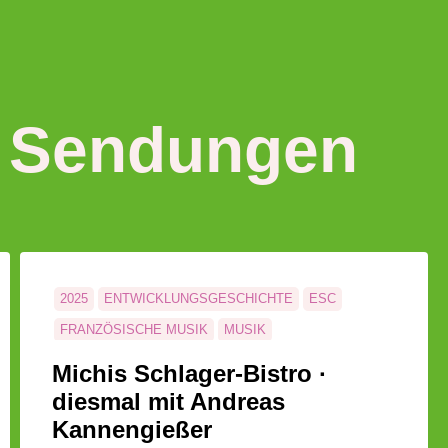
 Sendungen
2025
ENTWICKLUNGSGESCHICHTE
ESC
FRANZÖSISCHE MUSIK
MUSIK
SCHALLPLATTEN
SCHLAGER
Michis Schlager-Bistro ·
SCHLAGER-BISTRO
TONBANDARCHIV
diesmal mit Andreas
Kannengießer