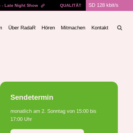
 - Late Night Show
QUALITÄT
m
Über RadaR
Hören
Mitmachen
Kontakt
Sendetermin
monatlich am 2. Sonntag von 15:00 bis
17:00 Uhr