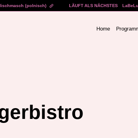
ischmasch (polnisch)
LÄUFT ALS NÄCHSTES
LaBeLu
Home
Program
gerbistro