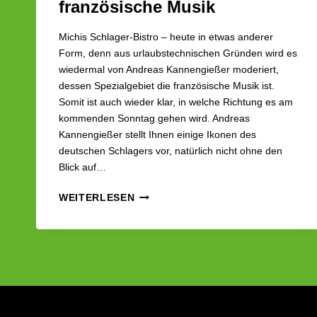
französische Musik
SCHLAGER
SONNTAG
TONBAND
TONBANDARCHIV
Michis Schlager-Bistro – heute in etwas anderer
Form, denn aus urlaubstechnischen Gründen wird es
wiedermal von Andreas Kannengießer moderiert,
dessen Spezialgebiet die französische Musik ist.
Somit ist auch wieder klar, in welche Richtung es am
kommenden Sonntag gehen wird. Andreas
Kannengießer stellt Ihnen einige Ikonen des
deutschen Schlagers vor, natürlich nicht ohne den
Blick auf…
MICHIS
WEITERLESEN
SCHLAGER-
BISTRO
MIT
ANDREAS
KANNENGIESSER U
ND S
EINEM S
PEZIALGEBIET F