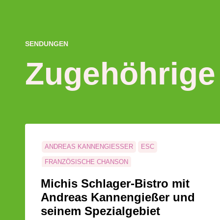
SENDUNGEN
Zugehöhrige
ANDREAS KANNENGIESSER
ESC
FRANZÖSISCHE CHANSON
FRANZÖSISCHE MUSIK
Michis Schlager-Bistro mit
FRANZÖSISCHSPRACHIGEN BEITRÄGE
Andreas Kannengießer und
MICHIS SCHLAGER-BISTRO
SCHALLPLATTEN
seinem Spezialgebiet