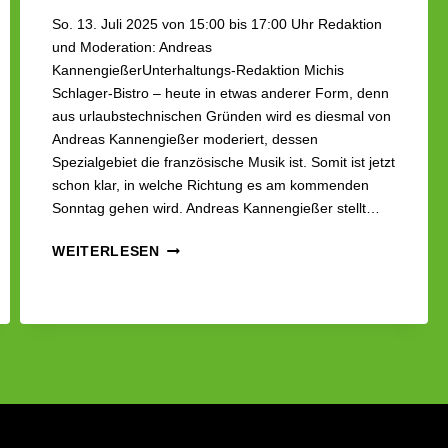
So. 13. Juli 2025 von 15:00 bis 17:00 Uhr Redaktion
und Moderation: Andreas
KannengießerUnterhaltungs-Redaktion Michis
Schlager-Bistro – heute in etwas anderer Form, denn
aus urlaubstechnischen Gründen wird es diesmal von
Andreas Kannengießer moderiert, dessen
Spezialgebiet die französische Musik ist. Somit ist jetzt
schon klar, in welche Richtung es am kommenden
Sonntag gehen wird. Andreas Kannengießer stellt…
MICHIS
WEITERLESEN
SCHLAGER-
BISTRO
·
DIESMAL
MIT
ANDREAS
KANNENGIESSER