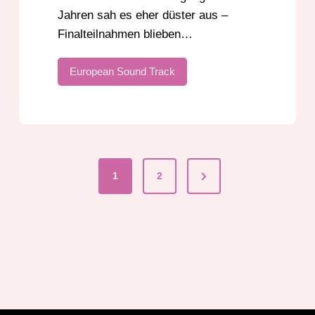
Jahren sah es eher düster aus –
Finalteilnahmen blieben…
European Sound Track
Next
1
2
mmerierung
Page