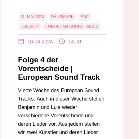
11. MAI 2024
DÄNEMARK
ESC
ESC 2024
EUROPEAN SOUND TRACK
EUROVION SONG CONTEST
16.04.2024
14:00
FRANKREICH
MUSIK
ÖSTERREICH
PORTUGAL
TSCHECHIEN
UKRAINE
Folge 4 der
VORENTSCHEIDE
Vorentscheide |
European Sound Track
Vierte Woche des European Sound
Tracks. Auch in dieser Woche stellen
Benjamin und Luis wieder
verschiedene Vorentscheide und
deren Lieder vor. Aus jedem stellen
wir zwei Künstler und deren Lieder