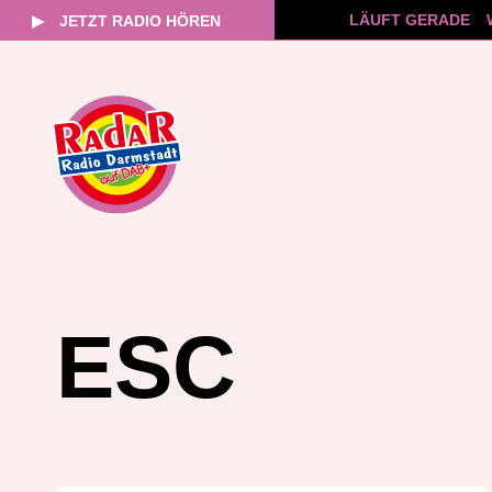
LÄUFT GERADE
▶
JETZT RADIO HÖREN
Zum
Inhalt
springen
ESC