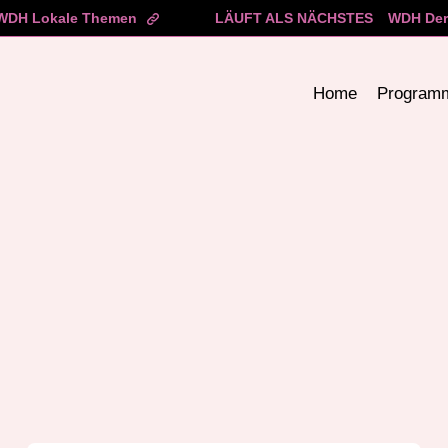
WDH Lokale Themen
LÄUFT ALS NÄCHSTES
WDH Der
Home
Program