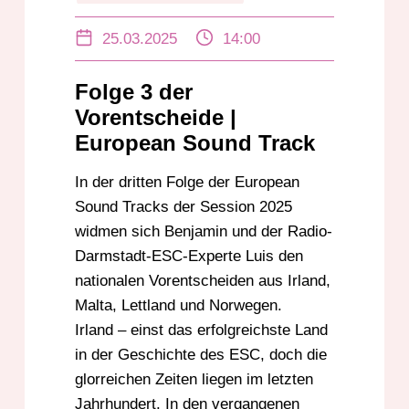
EUROVISION
IRLAND
LETTLAND
25.03.2025
14:00
MALTA
NEMO
NORWEGEN
SCHWEDEN
SCHWEIZ
Folge 3 der
VORENTSCHEIDE
Vorentscheide |
European Sound Track
In der dritten Folge der European
Sound Tracks der Session 2025
widmen sich Benjamin und der Radio-
Darmstadt-ESC-Experte Luis den
nationalen Vorentscheiden aus Irland,
Malta, Lettland und Norwegen.
Irland – einst das erfolgreichste Land
in der Geschichte des ESC, doch die
glorreichen Zeiten liegen im letzten
Jahrhundert. In den vergangenen