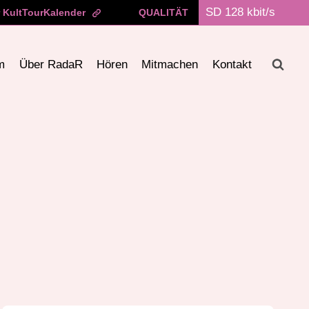
 KultTourKalender
QUALITÄT
m
Über RadaR
Hören
Mitmachen
Kontakt