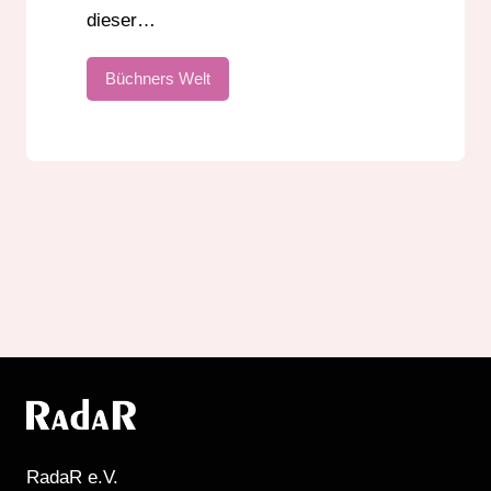
dieser…
Büchners Welt
RadaR e.V.