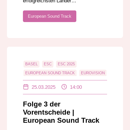
erfolgreichsten Länder…
European Sound Track
BASEL
ESC
ESC 2025
EUROPEAN SOUND TRACK
EUROVISION
IRLAND
LETTLAND
MALTA
NEMO
25.03.2025
14:00
NORWEGEN
SCHWEDEN
SCHWEIZ
VORENTSCHEIDE
Folge 3 der
Vorentscheide |
European Sound Track