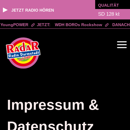
QUALITÄT
▶
JETZT RADIO HÖREN
ungPOWER
JETZT:
WDH BOROs Rockshow
DANACH:
Zum
Inhalt
springen
Impressum &
Datenschutz