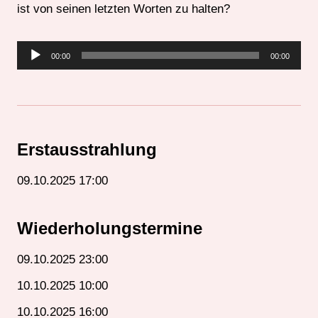
ist von seinen letzten Worten zu halten?
A
00:00
00:00
u
d
i
o
-
Erstausstrahlung
P
09.10.2025 17:00
l
a
y
Wiederholungstermine
e
09.10.2025 23:00
r
10.10.2025 10:00
10.10.2025 16:00