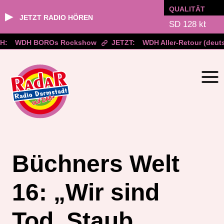
QUALITÄT
▶
JETZT RADIO HÖREN
:
WDH BOROs Rockshow
JETZT:
WDH Aller-Retour (deuts
Zum
Inhalt
springen
Büchners Welt
16: „Wir sind
Tod, Staub,