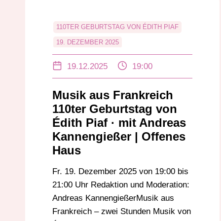
110TER GEBURTSTAG VON ÉDITH PIAF
19. DEZEMBER 2025
ANDREAS KANNENGIESSER
19.12.2025
19:00
CHANSONSÄNGERINNEN
ÉDITH PIAF
FRANKREICH
LA MÔME PIAF
MUSIK
Musik aus Frankreich
MUSIK AUS FRANKREICH
110ter Geburtstag von
SCHALLPLATTEN
SPATZ VON PARIS
Édith Piaf · mit Andreas
Kannengießer | Offenes
TONBAND
Haus
Fr. 19. Dezember 2025 von 19:00 bis
21:00 Uhr Redaktion und Moderation:
Andreas KannengießerMusik aus
Frankreich – zwei Stunden Musik von