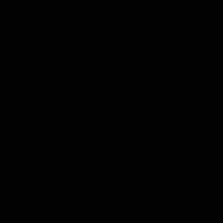
MEHR
RADIO
DARMSTA
GIBT'S