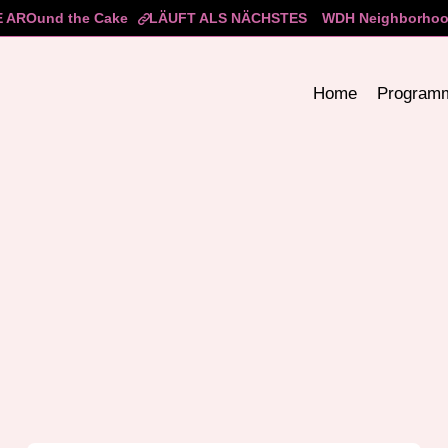
 AROund the Cake
LÄUFT ALS NÄCHSTES
WDH Neighborhood
Home
Program