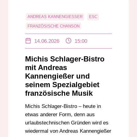
ANDREAS KANNENGIESSER
ESC
FRANZÖSISCHE CHANSON
FRANZÖSISCHE MUSIK
14.06.2026
15:00
FRANZÖSISCHSPRACHIGEN BEITRÄGE
MICHIS SCHLAGER-BISTRO
Michis Schlager-Bistro
SCHALLPLATTEN
SCHLAGER
mit Andreas
SONNTAG
TONBAND
Kannengießer und
seinem Spezialgebiet
TONBANDARCHIV
französische Musik
Michis Schlager-Bistro – heute in
etwas anderer Form, denn aus
urlaubstechnischen Gründen wird es
wiedermal von Andreas Kannengießer