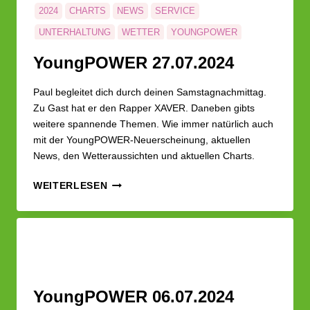
BESSUNGER
2024
CHARTS
NEWS
SERVICE
KAMMERORCHESTER
UNTERHALTUNG
WETTER
YOUNGPOWER
Young­POWER 27.07.2024
Paul begleitet dich durch deinen Samstagnachmittag.
Zu Gast hat er den Rapper XAVER. Daneben gibts
weitere spannende Themen. Wie immer natürlich auch
mit der YoungPOWER-Neuerscheinung, aktuellen
News, den Wetteraussichten und aktuellen Charts.
YOUNG­
WEITERLESEN
POWER
27.07.2024
Young­POWER 06.07.2024