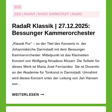
2025
2025 | RADAR | RADIO DARMSTADT | RADIO
DARMSTADT PODCAST | RANKINGS | THE CLIQUE |
UNTERHALTUNG
RadaR Klassik | 27.12.2025:
Bessunger Kammerorchester
BESSUNGERKAMMERORCHESTER
HELMUT BUCHHOLZ
KLASSIK
MUSIK
„Klassik Pur“ – so der Titel des Konzerts in. der
MUSIKSENDUNG
RADAR KLASSIK
Johanniskirche Darmstadt mit dem Bessunger
Kammerorchester. Mittelpunkt ist das Klarinetten
Konzert von Wolfgang Amadeus Mozart. Die Solistin für
dieses Werk ist Maria José Fernandez. Sie ist Dozentin
an der Akademie für Tonkunst in Darmstadt. Umrahmt
wird dieses Konzert unter der Leitung von Jan Hansen
von…
RADAR
WEITERLESEN
KLASSIK
|
27.12.2025: