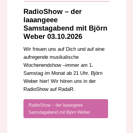
DARMSTADT
RadioShow – der
DER LAAAANGEEE SAMSTAGABEND
laaangeee
DER LANGE SAMSTAGABEND
DJ
Samstagabend mit Björn
Weber 03.10.2026
EDM
EVENTS
EVENTTIPPS
GROSS-GERAU
HESSEN
HIP-HOP
Wir freuen uns auf Dich und auf eine
HOUSE
IN BADEN-WÜRTTEMBERG
aufregende musikalische
KABELRADIO
MUSIK
MUSIKNEWS
Wochenendshow –immer am 1.
PARTYSHOW
POP
RADIO
Samstag im Monat ab 21 Uhr. Björn
Weber hier! Wir hören uns in der
RADIOSHOW
RHEINLAND-PFALZ
RadioShow auf RadaR.
RUNDFUNK
SAMSTAG
SERVICE
STREAM
SÜDHESSEN
UKW
RadioShow – der laaangeee
UNTERHALTUNG
Samstagabend mit Björn Weber