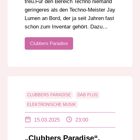
treu.Für den Bereich Techno niemand
geringeres als den Techno-Meister Jay
Lumen an Bord, der ja seit Jahren fast
schon zum Inventar gehört. Dazu…
Clubbers Paradise
CLUBBERS PARADISE
DAB PLUS
ELEKTRONISCHE MUSIK
HANGOVER EVENTS DARMSTADT
15.03.2025
23:00
PIERRE MORGAN
RADIO
RADIO DARMSTADT
RICK RICHTER
„Clubbers Paradise“,