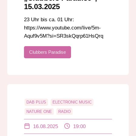
TECHNO
UKW
15.03.2025
23 Uhr bis ca. 01 Uhr:
https://www.youtube.com/live/5m-
Aquf9v5M?si=SR3skQqrp61HsQrq
Clubbers Paradise
DAB PLUS
ELECTRONIC MUSIC
NATURE ONE
RADIO
RADIO DARMSTADT
RADIOSHOW
16.08.2025
19:00
UGO PERCOCO
UKW