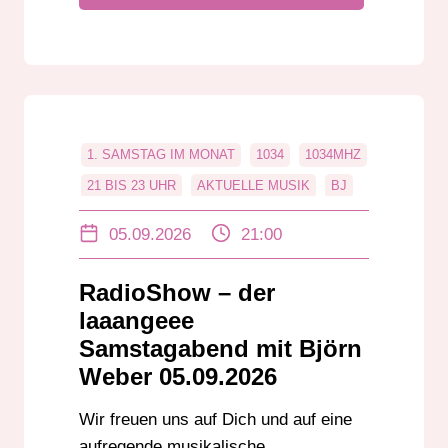
1. SAMSTAG IM MONAT
1034
1034MHZ
21 BIS 23 UHR
AKTUELLE MUSIK
BJ
BJ ÖRN WEBER
BJÖRN WEBER
05.09.2026
21:00
CHARTS
DAB+
DABPLUS
DANCE
DARMSTADT
RadioShow – der
DER LAAAANGEEE SAMSTAGABEND
laaangeee
DER LANGE SAMSTAGABEND
DJ
Samstagabend mit Björn
Weber 05.09.2026
EDM
EVENTS
EVENTTIPPS
GROSS-GERAU
HESSEN
HIP-HOP
Wir freuen uns auf Dich und auf eine
HOUSE
IN BADEN-WÜRTTEMBERG
aufregende musikalische