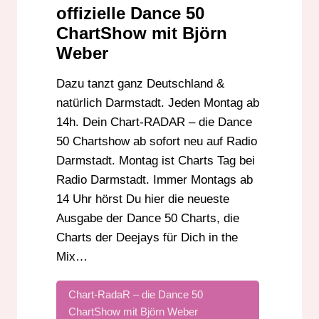
DANCE50
DARMSTADT
DEEJAY
DJ
offizielle Dance 50
EDM
GROSS-GERAU
HESSEN
ChartShow mit Björn
Weber
HOUSE
IMMER MONTAGS AB 14:00 UHR
KABELRADIO
LIVE RADIO SHOW
Dazu tanzt ganz Deutschland &
MONTAG 14 UHR
MUSIK
MUSIKNEWS
natürlich Darmstadt. Jeden Montag ab
NEU AB 17.06.2024
OFFIZIELLE CHARTS
14h. Dein Chart-RADAR – die Dance
PARTYSHOW
PLATZ 50 BIS 1
RADIO
50 Chartshow ab sofort neu auf Radio
Darmstadt. Montag ist Charts Tag bei
RHEINLAND-PFALZ
RUNDFUNK
Radio Darmstadt. Immer Montags ab
STREAM
SÜDHESSEN
UKW
14 Uhr hörst Du hier die neueste
ZU EMPFANGEN AUCH IN BADEN-
WÜRTTEMBERG
Ausgabe der Dance 50 Charts, die
Charts der Deejays für Dich in the
Mix…
Chart-RadaR – die Dance 50
ChartShow mit Björn Weber