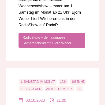
KABELRADIO
MUSIK
MUSIKNEWS
Wochenendshow –immer am 1.
PARTYSHOW
POP
RADIO
Samstag im Monat ab 21 Uhr. Björn
Weber hier! Wir hören uns in der
RADIOSHOW
RHEINLAND-PFALZ
RadioShow auf RadaR.
RUNDFUNK
SAMSTAG
SERVICE
STREAM
SÜDHESSEN
UKW
RadioShow – der laaangeee
UNTERHALTUNG
Samstagabend mit Björn Weber
VERANSTALTUNGSTIPPS
1. SAMSTAG IM MONAT
1034
1034MHZ
21 BIS 23 UHR
AKTUELLE MUSIK
BJ
BJ ÖRN WEBER
BJÖRN WEBER
03.10.2026
21:00
CHARTS
DAB+
DABPLUS
DANCE