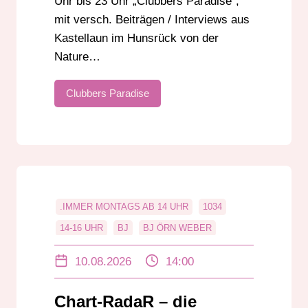
Uhr bis 23 Uhr „Clubbers Paradise“,
mit versch. Beiträgen / Interviews aus
Kastellaun im Hunsrück von der
Nature…
Clubbers Paradise
.IMMER MONTAGS AB 14 UHR
1034
14-16 UHR
BJ
BJ ÖRN WEBER
BJÖRN WEBER
CHART-RADAR
10.08.2026
14:00
CHARTS
CHARTS DER DJS
DAB+
DABPLUS
DANCE
DANCE 50
Chart-RadaR – die