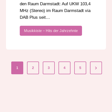
den Raum Darmstadt: Auf UKW 103,4
MHz (Stereo) im Raum Darmstadt via
DAB Plus seit…
Musikkiste – Hits der Jahrzehnte
Next
1
2
3
4
5
Seitennummerier
Page
der
Beiträge