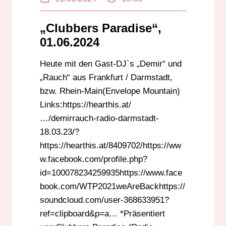
„Clubbers Paradise“,
01.06.2024
Heute mit den Gast-DJ`s „Demir“ und
„Rauch“ aus Frankfurt / Darmstadt,
bzw. Rhein-Main(Envelope Mountain)
Links:https://hearthis.at/
…/demirrauch-radio-darmstadt-
18.03.23/?
https://hearthis.at/8409702/https://ww
w.facebook.com/profile.php?
id=100078234259935https://www.face
book.com/WTP2021weAreBackhttps://
soundcloud.com/user-368633951?
ref=clipboard&p=a… *Präsentiert