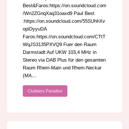
Best&Faros:https://on.soundcloud.com
/Wn2ZGnqXaq31oaxd9 Paul Best
:https://on.soundcloud.com/55SUhhXv
opiDyyuDA
Faros:https://on.soundcloud.com/CTtT
WqJS3135PXVQ9 Fuer den Raum
Darmstadt:Auf UKW 103,4 MHz in
Stereo via DAB Plus für den gesamten
Raum Rhein-Main und Rhein-Neckar
(MA…
Clubbers Paradise