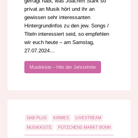
gefragt habt, was Joachim Stark so
privat an Musik hört und ihr an
gewissen sehr interessanten
Hintergrundinfos zu den jew. Songs /
Titeln interessiert seid, so empfehlen
wir euch heute – am Samstag,
27.07.2024…
Musikkiste – Hits der Jahrzehnte
DAB PLUS
KIRMES
LIVESTREAM
MUSIKKISTE
PÜTZCHENS MARKT BONN
RADIO DARMSTADT
UKW