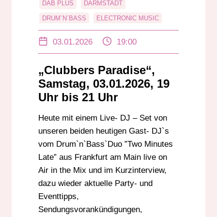
DAB PLUS
DARMSTADT
DRUM`N`BASS
ELECTRONIC MUSIC
FRANKFURT
FRANKFURT AM MAIN
03.01.2026
19:00
ONLINERADIOVERBREITUNG
RADIO DARMSTADT
„Clubbers Paradise“,
TWO MINUTES LATE
UKW
Samstag, 03.01.2026, 19
Uhr bis 21 Uhr
Heute mit einem Live- DJ – Set von
unseren beiden heutigen Gast- DJ`s
vom Drum`n`Bass`Duo ”Two Minutes
Late” aus Frankfurt am Main live on
Air in the Mix und im Kurzinterview,
dazu wieder aktuelle Party- und
Eventtipps,
Sendungsvorankündigungen,