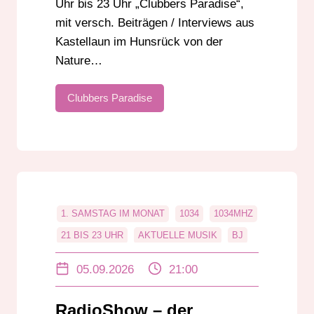
Uhr bis 23 Uhr „Clubbers Paradise“,
mit versch. Beiträgen / Interviews aus
Kastellaun im Hunsrück von der
Nature…
Clubbers Paradise
1. SAMSTAG IM MONAT
1034
1034MHZ
21 BIS 23 UHR
AKTUELLE MUSIK
BJ
BJ ÖRN WEBER
BJÖRN WEBER
05.09.2026
21:00
CHARTS
DAB+
DABPLUS
DANCE
DARMSTADT
RadioShow – der