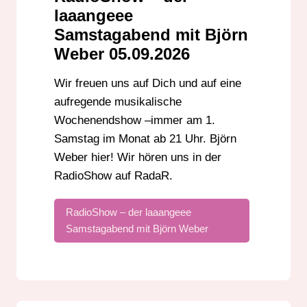
DER LAAAANGEEE SAMSTAGABEND
laaangeee
DER LANGE SAMSTAGABEND
DJ
Samstagabend mit Björn
Weber 05.09.2026
EDM
EVENTS
EVENTTIPPS
GROSS-GERAU
HESSEN
HIP-HOP
Wir freuen uns auf Dich und auf eine
HOUSE
IN BADEN-WÜRTTEMBERG
aufregende musikalische
KABELRADIO
MUSIK
MUSIKNEWS
Wochenendshow –immer am 1.
PARTYSHOW
POP
RADIO
Samstag im Monat ab 21 Uhr. Björn
Weber hier! Wir hören uns in der
RADIOSHOW
RHEINLAND-PFALZ
RadioShow auf RadaR.
RUNDFUNK
SAMSTAG
SERVICE
STREAM
SÜDHESSEN
UKW
RadioShow – der laaangeee
UNTERHALTUNG
Samstagabend mit Björn Weber
VERANSTALTUNGSTIPPS