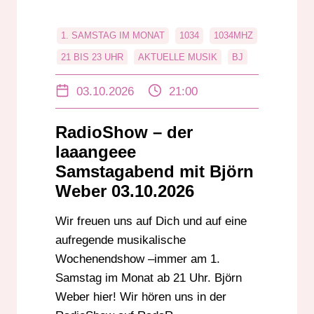
1. SAMSTAG IM MONAT
1034
1034MHZ
21 BIS 23 UHR
AKTUELLE MUSIK
BJ
BJ ÖRN WEBER
BJÖRN WEBER
03.10.2026
21:00
CHARTS
DAB+
DABPLUS
DANCE
DARMSTADT
RadioShow – der
DER LAAAANGEEE SAMSTAGABEND
laaangeee
DER LANGE SAMSTAGABEND
DJ
Samstagabend mit Björn
Weber 03.10.2026
EDM
EVENTS
EVENTTIPPS
GROSS-GERAU
HESSEN
HIP-HOP
Wir freuen uns auf Dich und auf eine
HOUSE
IN BADEN-WÜRTTEMBERG
aufregende musikalische
KABELRADIO
MUSIK
MUSIKNEWS
Wochenendshow –immer am 1.
PARTYSHOW
POP
RADIO
Samstag im Monat ab 21 Uhr. Björn
Weber hier! Wir hören uns in der
RADIOSHOW
RHEINLAND-PFALZ