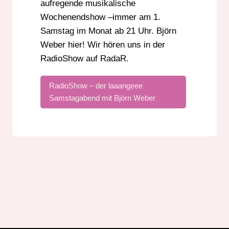
aufregende musikalische
KABELRADIO
MUSIK
MUSIKNEWS
Wochenendshow –immer am 1.
PARTYSHOW
POP
RADIO
Samstag im Monat ab 21 Uhr. Björn
Weber hier! Wir hören uns in der
RADIOSHOW
RHEINLAND-PFALZ
RadioShow auf RadaR.
RUNDFUNK
SAMSTAG
SERVICE
STREAM
SÜDHESSEN
UKW
RadioShow – der laaangeee
UNTERHALTUNG
Samstagabend mit Björn Weber