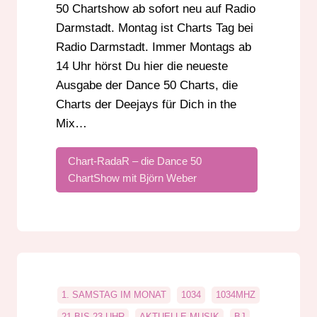
PARTYSHOW
PLATZ 50 BIS 1
RADIO
50 Chartshow ab sofort neu auf Radio
Darmstadt. Montag ist Charts Tag bei
RHEINLAND-PFALZ
RUNDFUNK
Radio Darmstadt. Immer Montags ab
STREAM
SÜDHESSEN
UKW
14 Uhr hörst Du hier die neueste
ZU EMPFANGEN AUCH IN BADEN-
WÜRTTEMBERG
Ausgabe der Dance 50 Charts, die
Charts der Deejays für Dich in the
Mix…
Chart-RadaR – die Dance 50
ChartShow mit Björn Weber
1. SAMSTAG IM MONAT
1034
1034MHZ
21 BIS 23 UHR
AKTUELLE MUSIK
BJ