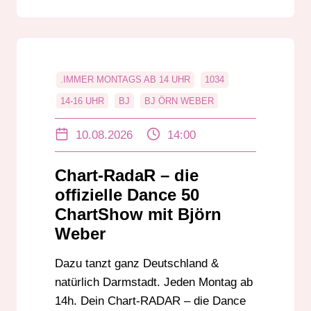
.IMMER MONTAGS AB 14 UHR
1034
14-16 UHR
BJ
BJ ÖRN WEBER
BJÖRN WEBER
CHART-RADAR
10.08.2026
14:00
CHARTS
CHARTS DER DJS
DAB+
DABPLUS
DANCE
DANCE 50
Chart-RadaR – die
DANCE50
DARMSTADT
DEEJAY
DJ
offizielle Dance 50
EDM
GROSS-GERAU
HESSEN
ChartShow mit Björn
Weber
HOUSE
IMMER MONTAGS AB 14:00 UHR
KABELRADIO
LIVE RADIO SHOW
Dazu tanzt ganz Deutschland &
MONTAG 14 UHR
MUSIK
MUSIKNEWS
natürlich Darmstadt. Jeden Montag ab
NEU AB 17.06.2024
OFFIZIELLE CHARTS
14h. Dein Chart-RADAR – die Dance