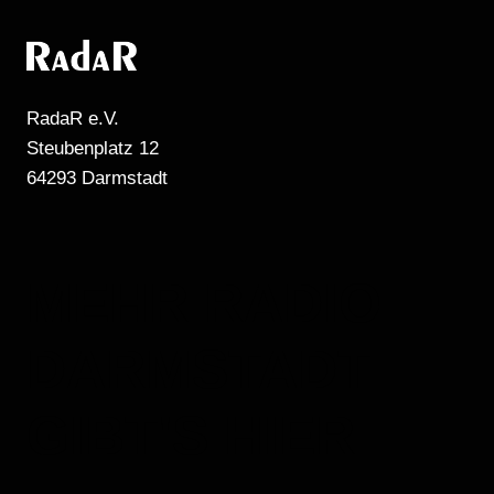
RadaR e.V.
Steubenplatz 12
64293 Darmstadt
MEHR RADIO
DARMSTADT
GIBT'S HIER