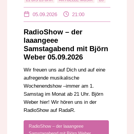
BJ ÖRN WEBER
BJÖRN WEBER
05.09.2026
21:00
CHARTS
DAB+
DABPLUS
DANCE
DARMSTADT
RadioShow – der
DER LAAAANGEEE SAMSTAGABEND
laaangeee
DER LANGE SAMSTAGABEND
DJ
Samstagabend mit Björn
Weber 05.09.2026
EDM
EVENTS
EVENTTIPPS
GROSS-GERAU
HESSEN
HIP-HOP
Wir freuen uns auf Dich und auf eine
HOUSE
IN BADEN-WÜRTTEMBERG
aufregende musikalische
KABELRADIO
MUSIK
MUSIKNEWS
Wochenendshow –immer am 1.
PARTYSHOW
POP
RADIO
Samstag im Monat ab 21 Uhr. Björn
Weber hier! Wir hören uns in der
RADIOSHOW
RHEINLAND-PFALZ
RadioShow auf RadaR.
RUNDFUNK
SAMSTAG
SERVICE
STREAM
SÜDHESSEN
UKW
RadioShow – der laaangeee
UNTERHALTUNG
Samstagabend mit Björn Weber