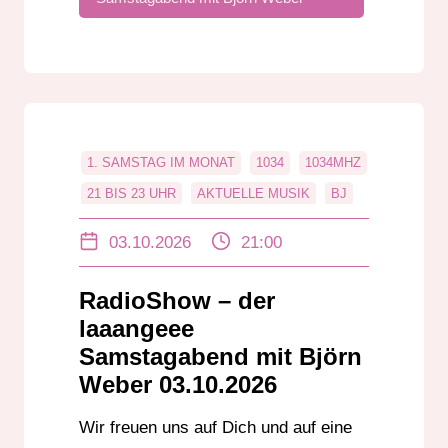
VERANSTALTUNGSTIPPS
1. SAMSTAG IM MONAT
1034
1034MHZ
21 BIS 23 UHR
AKTUELLE MUSIK
BJ
BJ ÖRN WEBER
BJÖRN WEBER
03.10.2026
21:00
CHARTS
DAB+
DABPLUS
DANCE
DARMSTADT
RadioShow – der
DER LAAAANGEEE SAMSTAGABEND
laaangeee
DER LANGE SAMSTAGABEND
DJ
Samstagabend mit Björn
Weber 03.10.2026
EDM
EVENTS
EVENTTIPPS
GROSS-GERAU
HESSEN
HIP-HOP
Wir freuen uns auf Dich und auf eine
HOUSE
IN BADEN-WÜRTTEMBERG