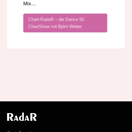
Mix…
Chart-RadaR – die Dance 50
ChartShow mit Björn Weber