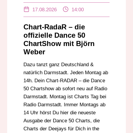
BJÖRN WEBER
CHART-RADAR
17.08.2026
14:00
CHARTS
CHARTS DER DJS
DAB+
DABPLUS
DANCE
DANCE 50
Chart-RadaR – die
DANCE50
DARMSTADT
DEEJAY
DJ
offizielle Dance 50
EDM
GROSS-GERAU
HESSEN
ChartShow mit Björn
Weber
HOUSE
IMMER MONTAGS AB 14:00 UHR
KABELRADIO
LIVE RADIO SHOW
Dazu tanzt ganz Deutschland &
MONTAG 14 UHR
MUSIK
MUSIKNEWS
natürlich Darmstadt. Jeden Montag ab
NEU AB 17.06.2024
OFFIZIELLE CHARTS
14h. Dein Chart-RADAR – die Dance
PARTYSHOW
PLATZ 50 BIS 1
RADIO
50 Chartshow ab sofort neu auf Radio
Darmstadt. Montag ist Charts Tag bei
RHEINLAND-PFALZ
RUNDFUNK
Radio Darmstadt. Immer Montags ab
STREAM
SÜDHESSEN
UKW
14 Uhr hörst Du hier die neueste
ZU EMPFANGEN AUCH IN BADEN-
WÜRTTEMBERG
Ausgabe der Dance 50 Charts, die
Charts der Deejays für Dich in the