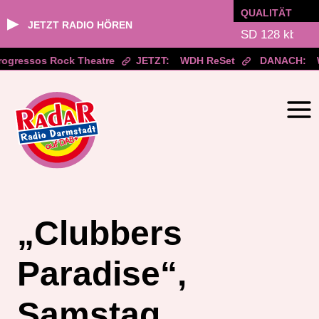
QUALITÄT
▶
JETZT RADIO HÖREN
gressos Rock Theatre
JETZT:
WDH ReSet
DANACH:
WD
Zum
Inhalt
springen
„Clubbers
Paradise“,
Samstag,