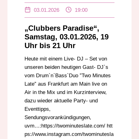
FRANKFURT
FRANKFURT AM MAIN
03.01.2026
19:00
ONLINERADIOVERBREITUNG
RADIO DARMSTADT
„Clubbers Paradise“,
TWO MINUTES LATE
UKW
Samstag, 03.01.2026, 19
Uhr bis 21 Uhr
Heute mit einem Live- DJ – Set von
unseren beiden heutigen Gast- DJ`s
vom Drum`n`Bass`Duo ”Two Minutes
Late” aus Frankfurt am Main live on
Air in the Mix und im Kurzinterview,
dazu wieder aktuelle Party- und
Eventtipps,
Sendungsvorankündigungen,
uvm…:https://twominuteslate.com/ htt
ps://www.instagram.com/twominutesla