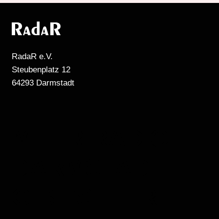
RadaR e.V.
Steubenplatz 12
64293 Darmstadt
MEHR RADIO
DARMSTADT
GIBT'S HIER