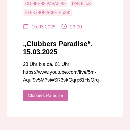
CLUBBERS PARADISE
DAB PLUS
ELEKTRONISCHE MUSIK
HANGOVER EVENTS DARMSTADT
15.03.2025
23:00
PIERRE MORGAN
RADIO
RADIO DARMSTADT
RICK RICHTER
„Clubbers Paradise“,
TECHNO
UKW
15.03.2025
23 Uhr bis ca. 01 Uhr:
https://www.youtube.com/live/5m-
Aquf9v5M?si=SR3skQqrp61HsQrq
Clubbers Paradise