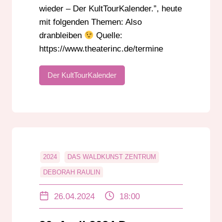
wieder – Der KultTourKalender.”, heute
mit folgenden Themen: Also
dranbleiben
Quelle:
https://www.theaterinc.de/termine
Der KultTourKalender
2024
DAS WALDKUNST ZENTRUM
DEBORAH RAULIN
DER KULTTOURKALENDER
26.04.2024
18:00
NEUES PALAIS
PETRA SCHLESINGER
STAATSTHEATER DARMSTADT