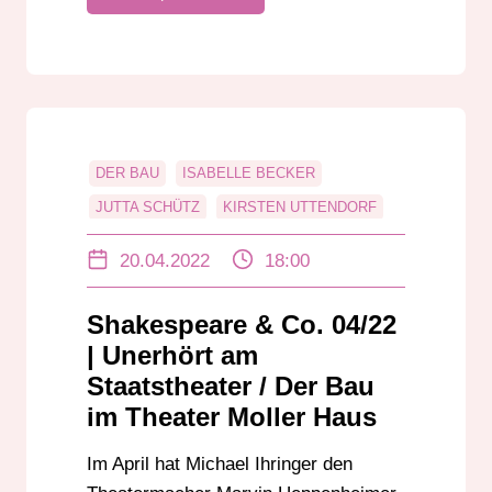
DER BAU
ISABELLE BECKER
JUTTA SCHÜTZ
KIRSTEN UTTENDORF
MARVIN HEPPENHEIMER
20.04.2022
18:00
STAATSTHEATER DARMSTADT
THEATER INC. DARMSTADT
Shakespeare & Co. 04/22
THEATER MOLLER HAUS
UNERHÖRT
| Unerhört am
Staatstheater / Der Bau
im Theater Moller Haus
Im April hat Michael Ihringer den