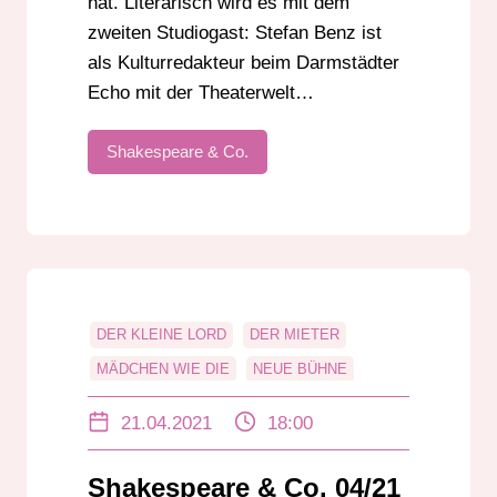
hat. Literarisch wird es mit dem
zweiten Studiogast: Stefan Benz ist
als Kulturredakteur beim Darmstädter
Echo mit der Theaterwelt…
Shakespeare & Co.
DER KLEINE LORD
DER MIETER
MÄDCHEN WIE DIE
NEUE BÜHNE
NIKE STEINBACH
RAINER POSER
21.04.2021
18:00
STAATSTHEATER DARMSTADT
Shakespeare & Co. 04/21