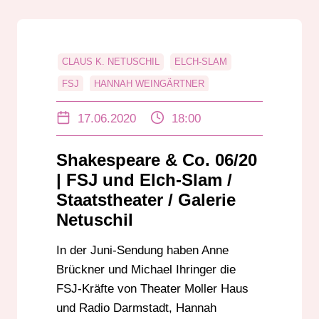
CLAUS K. NETUSCHIL
ELCH-SLAM
FSJ
HANNAH WEINGÄRTNER
HELMUT-LORTZ
LILY LUDWIG
17.06.2020
18:00
OLIVER BRUNNER
STAATSTHEATER DARMSTADT
Shakespeare & Co. 06/20
THEATER MOLLER HAUS
| FSJ und Elch-Slam /
Staatstheater / Galerie
Netuschil
In der Juni-Sendung haben Anne
Brückner und Michael Ihringer die
FSJ-Kräfte von Theater Moller Haus
und Radio Darmstadt, Hannah