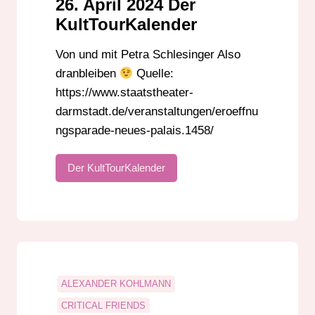
26. April 2024 Der
UTE RITSCHEL
KultTourKalender
VERANSTALTUNGSHINWEISE
Von und mit Petra Schlesinger Also
dranbleiben
Quelle:
https://www.staatstheater-
darmstadt.de/veranstaltungen/eroeffnu
ngsparade-neues-palais.1458/
Der KultTourKalender
ALEXANDER KOHLMANN
CRITICAL FRIENDS