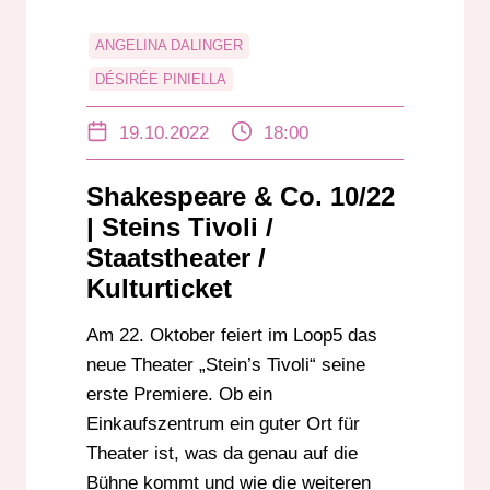
ANGELINA DALINGER
DÉSIRÉE PINIELLA
FREIE SZENE DARMSTADT
19.10.2022
18:00
KULTURTICKET
STAATSTHEATER DARMSTADT
Shakespeare & Co. 10/22
STEIN’S TIVOLI
| Steins Tivoli /
Staatstheater /
Kulturticket
Am 22. Oktober feiert im Loop5 das
neue Theater „Stein’s Tivoli“ seine
erste Premiere. Ob ein
Einkaufszentrum ein guter Ort für
Theater ist, was da genau auf die
Bühne kommt und wie die weiteren