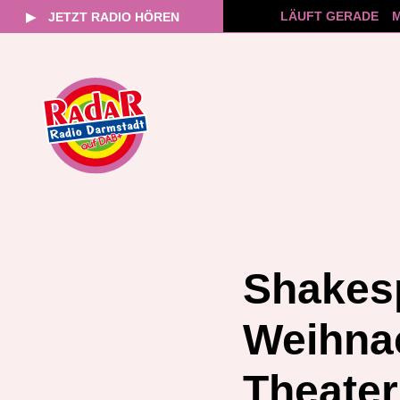
LÄUFT GERADE
M
▶
JETZT RADIO HÖREN
Zum
Inhalt
springen
Shakesp
Weihna
Theater