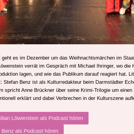
t geht es im Dezember um das Weihnachtsmärchen im Staat
öwenstein verrät im Gespräch mit Michael Ihringer, wo die
oduktion lagen, und wie das Publikum darauf reagiert hat. Lit
: Stefan Benz ist als Kulturredakteur beim Darmstädter Ech
hm spricht Anne Brückner über seine Krimi-Trilogie um einen T
onell erklärt und dabei Verbrechen in der Kulturszene aufk
ilian Löwenstein als Podcast hören
n Benz als Podcast hören