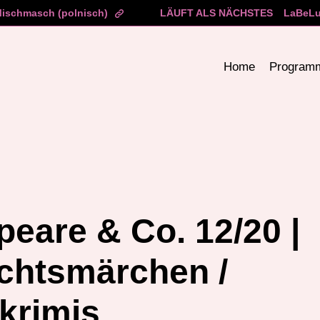
ischmasch (polnisch)
LÄUFT ALS NÄCHSTES
LaBeLu
Home
Program
eare & Co. 12/20 |
chtsmärchen /
krimis