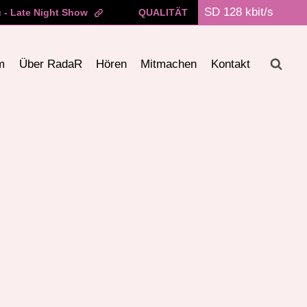
 - Late Night Show
QUALITÄT
m
Über RadaR
Hören
Mitmachen
Kontakt