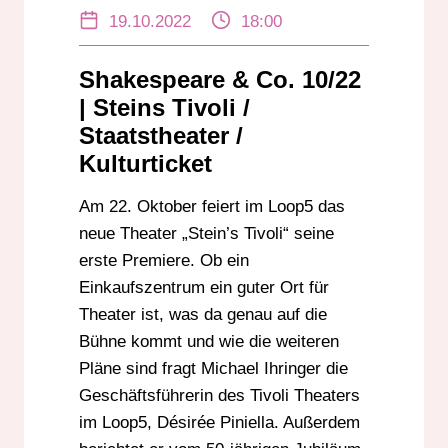
FREIE SZENE DARMSTADT
19.10.2022
18:00
KULTURTICKET
STAATSTHEATER DARMSTADT
Shakespeare & Co. 10/22
STEIN’S TIVOLI
| Steins Tivoli /
Staatstheater /
Kulturticket
Am 22. Oktober feiert im Loop5 das
neue Theater „Stein’s Tivoli“ seine
erste Premiere. Ob ein
Einkaufszentrum ein guter Ort für
Theater ist, was da genau auf die
Bühne kommt und wie die weiteren
Pläne sind fragt Michael Ihringer die
Geschäftsführerin des Tivoli Theaters
im Loop5, Désirée Piniella. Außerdem