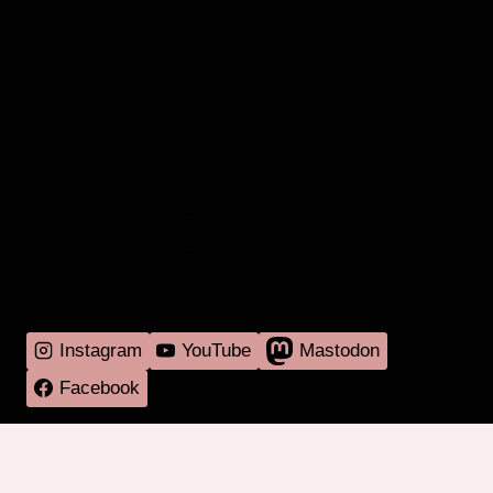
MEHR RADIO
DARMSTADT
GIBT'S HIER
Instagram
YouTube
Mastodon
Facebook
Programm
Mitmachen
Über RadaR
Externes
Kontakt
Impressum & Datenschutz