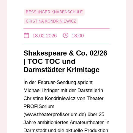
BESSUNGER KNABENSCHULE
CHISTINA KONDRINIEWICZ
DARMSTADT-KRIMI
18.02.2026
18:00
DARMSTÄDTER KRIMITAGE
FREIE SZENE DARMSTADT
Shakespeare & Co. 02/26
MICHAEL KIBLER
| TOC TOC und
THEATER MOLLER HAUS
Darmstädter Krimitage
In der Februar-Sendung spricht
Michael Ihringer mit der Darstellerin
Christina Kondriniewicz von Theater
PROFISorium
(www.theaterprofisorium.de) über 25
Jahre ambitioniertes Amateurtheater in
Darmstadt und die aktuelle Produktion