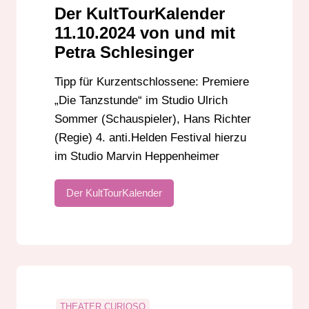
THEATER MOLLER HAUS
Der KultTourKalender
ULRICH SOMMER
11.10.2024 von und mit
Petra Schlesinger
Tipp für Kurzentschlossene: Premiere
„Die Tanzstunde“ im Studio Ulrich
Sommer (Schauspieler), Hans Richter
(Regie) 4. anti.Helden Festival hierzu
im Studio Marvin Heppenheimer
Der KultTourKalender
THEATER CURIOSO