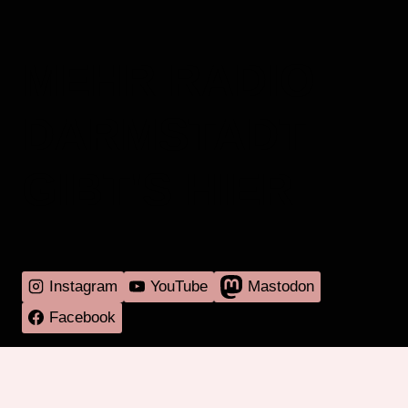
MEHR RADIO
DARMSTADT
GIBT'S HIER
Instagram
YouTube
Mastodon
Facebook
Programm
Mitmachen
Über RadaR
Externes
Kontakt
Impressum & Datenschutz