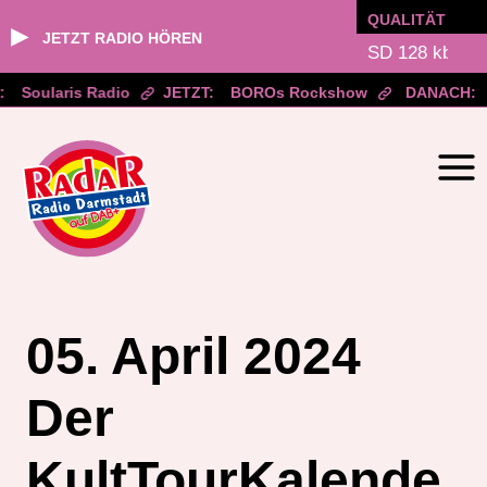
QUALITÄT
▶
JETZT RADIO HÖREN
Soularis Radio
JETZT:
BOROs Rockshow
DANACH:
Zum
Inhalt
springen
05. April 2024
Der
KultTourKalende