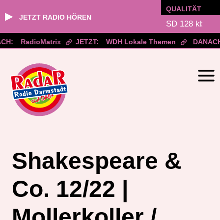
QUALITÄT
▶
JETZT RADIO HÖREN
CH:
RadioMatrix
JETZT:
WDH Lokale Themen
DANACH
Zum
Inhalt
springen
Shakespeare &
Co. 12/22 |
Mollerkoller /