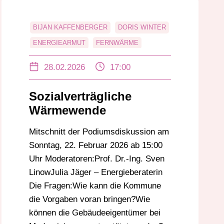
BIJAN KAFFENBERGER
DORIS WINTER
ENERGIEARMUT
FERNWÄRME
FREDERIK JOBST
HARTWIG JOURDAN
28.02.2026
17:00
LEIF BLUM
MODERNISIERUNG
PODIUMSDISKUSSION
Sozialverträgliche
STEFAN SEYFRIED
TILL MOOTZ
Wärmewende
WÄRMEWENDE
Mitschnitt der Podiumsdiskussion am
Sonntag, 22. Februar 2026 ab 15:00
Uhr Moderatoren:Prof. Dr.-Ing. Sven
LinowJulia Jäger – Energieberaterin
Die Fragen:Wie kann die Kommune
die Vorgaben voran bringen?Wie
können die Gebäudeeigentümer bei