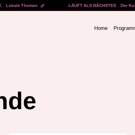
E
Lokale Themen
LÄUFT ALS NÄCHSTES
Der Ku
Home
Program
nde