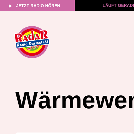
LÄUFT GERAD
▶
JETZT RADIO HÖREN
Zum
Inhalt
springen
Wärmewe