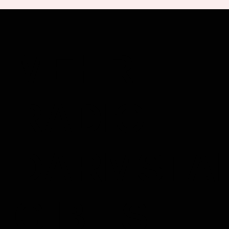
MEHR
RADIO
DARMSTA
GIBT'S