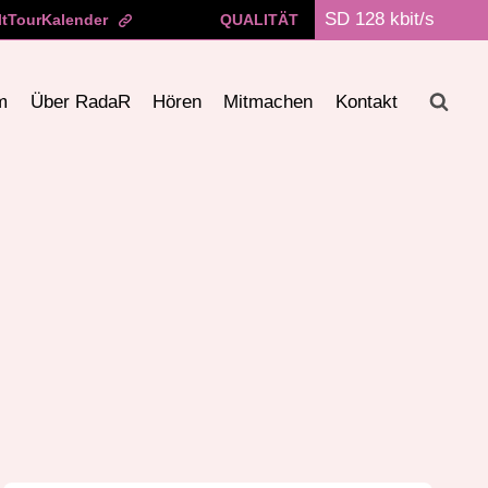
ltTourKalender
QUALITÄT
m
Über RadaR
Hören
Mitmachen
Kontakt