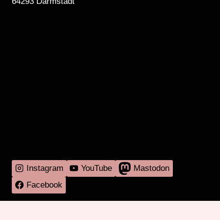
64293 Darmstadt
MEHR RADIO
DARMSTADT
GIBT'S HIER
Instagram
YouTube
Mastodon
Facebook
Programm
Mitmachen
Über RadaR