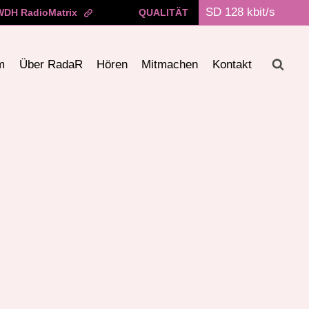
WDH RadioMatrix
QUALITÄT
m
Über RadaR
Hören
Mitmachen
Kontakt