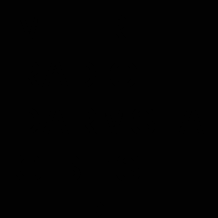
MEHR
RADIO
DARMSTA
GIBT'S
HIER