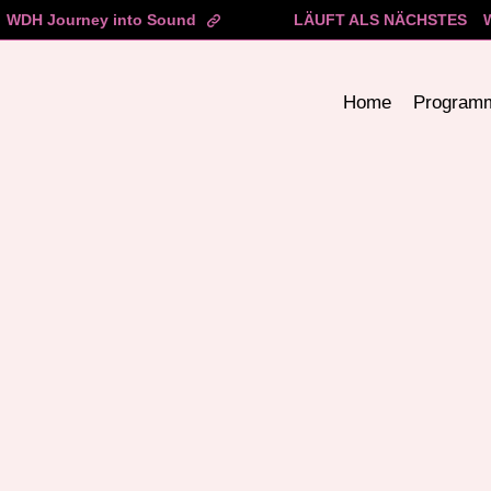
WDH Journey into Sound
LÄUFT ALS NÄCHSTES
Home
Program