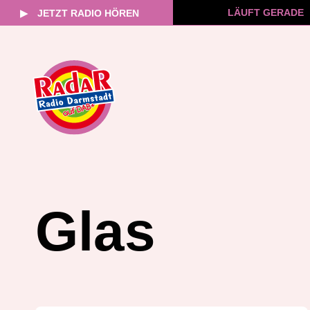
LÄUFT GERADE
▶
JETZT RADIO HÖREN
Zum
Inhalt
springen
Glas