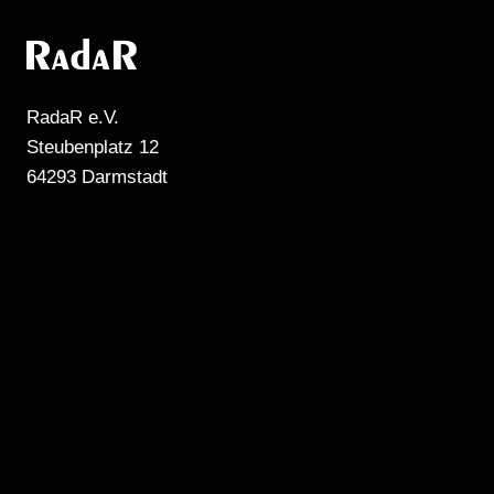
RadaR e.V.
Steubenplatz 12
64293 Darmstadt
MEHR RADIO
DARMSTADT
GIBT'S HIER