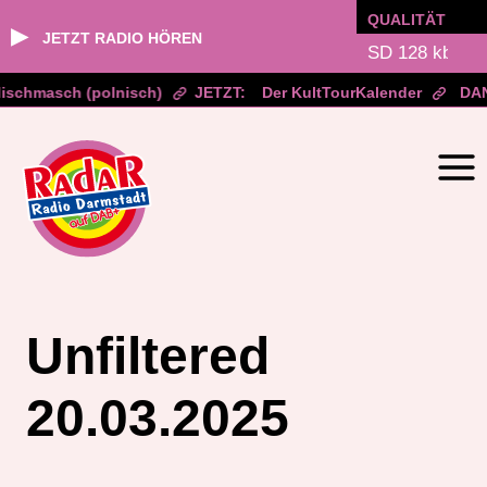
QUALITÄT
▶
JETZT RADIO HÖREN
schmasch (polnisch)
JETZT:
Der KultTourKalender
DAN
Zum
Inhalt
springen
Unfiltered
20.03.2025