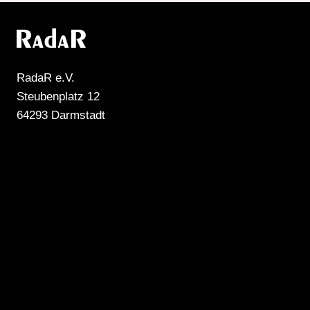
RadaR e.V.
Steubenplatz 12
64293 Darmstadt
MEHR RADIO
DARMSTADT
GIBT'S HIER