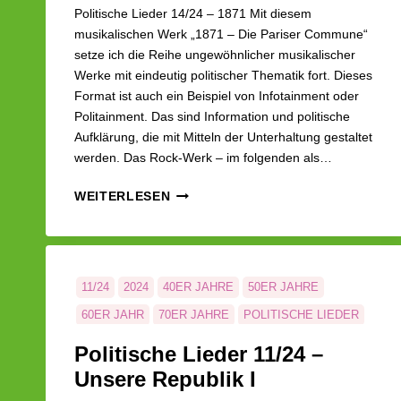
Politische Lieder 14/24 – 1871 Mit diesem
musikalischen Werk „1871 – Die Pariser Commune“
setze ich die Reihe ungewöhnlicher musikalischer
Werke mit eindeutig politischer Thematik fort. Dieses
Format ist auch ein Beispiel von Infotainment oder
Politainment. Das sind Information und politische
Aufklärung, die mit Mitteln der Unterhaltung gestaltet
werden. Das Rock-Werk – im folgenden als…
LEBENSARBEIT
WEITERLESEN
|
PARISER
COMMUNE
2
11/24
2024
40ER JAHRE
50ER JAHRE
60ER JAHR
70ER JAHRE
POLITISCHE LIEDER
UNSERE REPUBLIK
Politische Lieder 11/24 –
Unsere Republik I