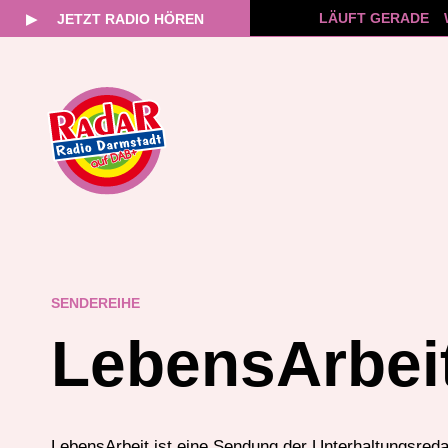
LÄUFT GERADE
▶
JETZT RADIO HÖREN
Zum
Inhalt
springen
SENDEREIHE
LebensArbei
LebensArbeit ist eine Sendung der Unterhaltungsreda