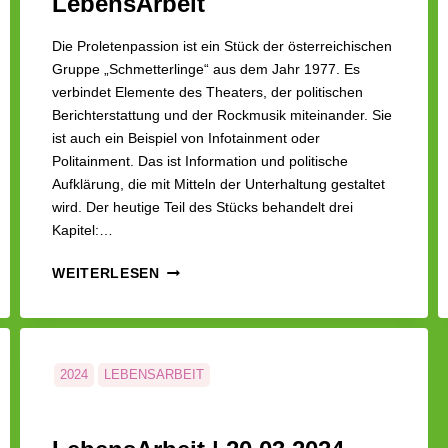
LebensArbeit
Die Proletenpassion ist ein Stück der österreichischen
Gruppe „Schmetterlinge“ aus dem Jahr 1977. Es
verbindet Elemente des Theaters, der politischen
Berichterstattung und der Rockmusik miteinander. Sie
ist auch ein Beispiel von Infotainment oder
Politainment. Das ist Information und politische
Aufklärung, die mit Mitteln der Unterhaltung gestaltet
wird. Der heutige Teil des Stücks behandelt drei
Kapitel:…
POLITISCHE
WEITERLESEN
LIEDER
10/24
–
PROLETENPASSION
II
2024
LEBENSARBEIT
|
LEBENSARBEIT