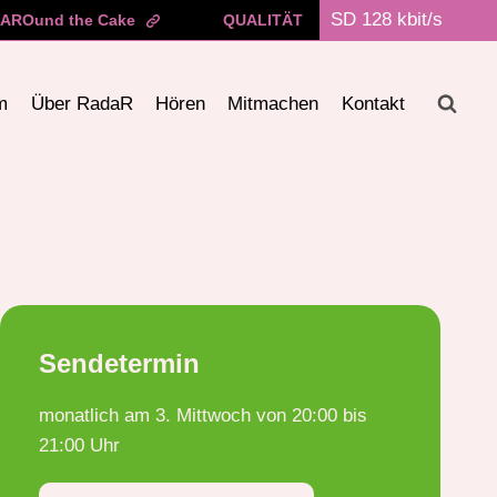
AROund the Cake
QUALITÄT
m
Über RadaR
Hören
Mitmachen
Kontakt
Sendetermin
monatlich am 3. Mittwoch von 20:00 bis
21:00 Uhr