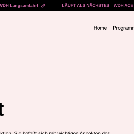
WDH Langsamfahrt
LÄUFT ALS NÄCHSTES
WDH ACE 
Home
Program
t
ktion. Sie befaßt sich mit wichtigen Aspekten des