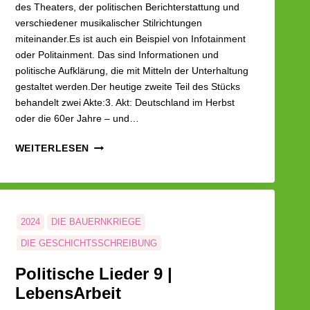
des Theaters, der politischen Berichterstattung und
verschiedener musikalischer Stilrichtungen
miteinander.Es ist auch ein Beispiel von Infotainment
oder Politainment. Das sind Informationen und
politische Aufklärung, die mit Mitteln der Unterhaltung
gestaltet werden.Der heutige zweite Teil des Stücks
behandelt zwei Akte:3. Akt: Deutschland im Herbst
oder die 60er Jahre – und…
LEBENSARBEIT
WEITERLESEN
AM
21.08.24
2024
DIE BAUERNKRIEGE
DIE GESCHICHTSSCHREIBUNG
DIE PARISER KOMMUNE
Politische Lieder 9 |
DIE REVOLUTION DER BÜRGER
LEBENSARBEIT
LebensArbeit
POLITISCHE LIEDER