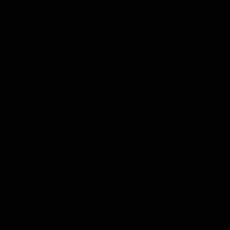
MEHR
RADIO
DARMSTA
GIBT'S
HIER