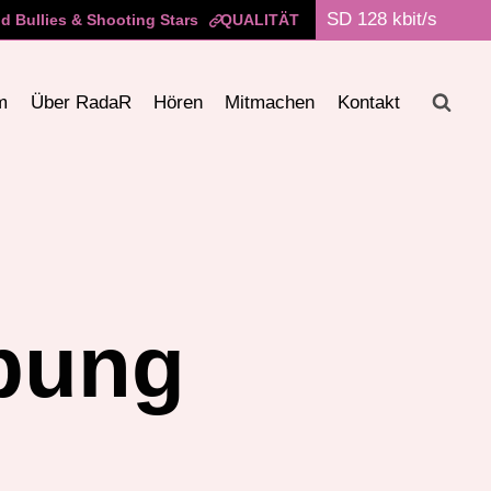
 Bullies & Shooting Stars
QUALITÄT
m
Über RadaR
Hören
Mitmachen
Kontakt
bung