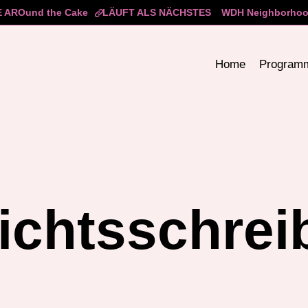
 AROund the Cake
LÄUFT ALS NÄCHSTES
WDH Neighborhood
Home
Program
ichtsschrei