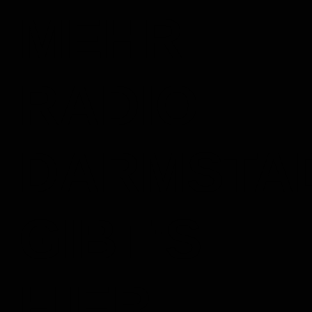
MEHR
RADIO
DARMSTA
GIBT'S
HIER