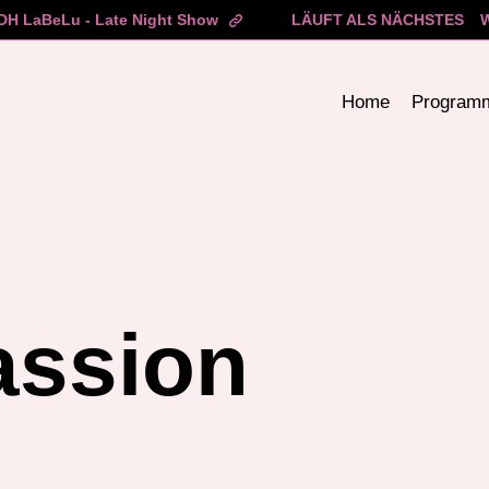
H LaBeLu - Late Night Show
LÄUFT ALS NÄCHSTES
Home
Program
assion