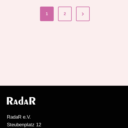
Next
1
2
Seitennummerier
Page
der
Beiträge
RadaR e.V.
Steubenplatz 12