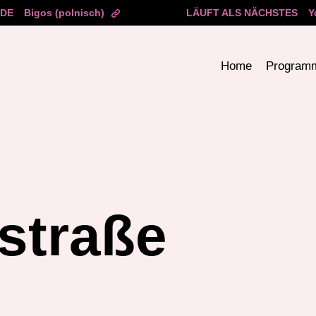
ADE
Bigos (polnisch)
LÄUFT ALS NÄCHSTES
Y
Home
Program
straße