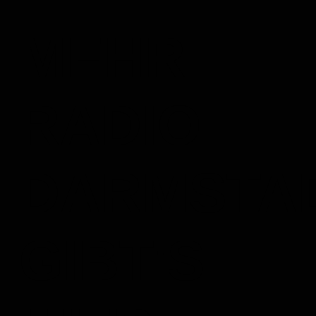
MEHR
RADIO
DARMSTA
GIBT'S