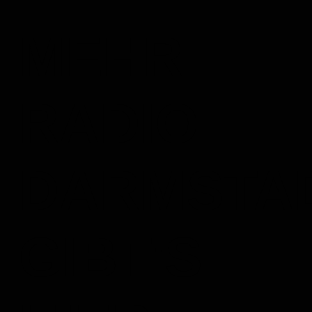
MEHR
RADIO
DARMSTA
GIBT'S