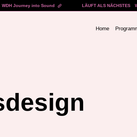
WDH Journey into Sound
LÄUFT ALS NÄCHSTES
Home
Program
sdesign