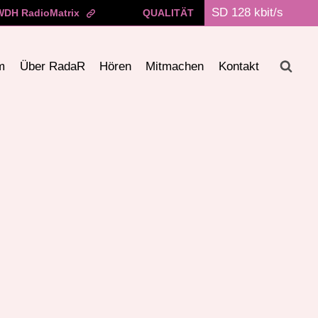
WDH RadioMatrix
QUALITÄT
m
Über RadaR
Hören
Mitmachen
Kontakt