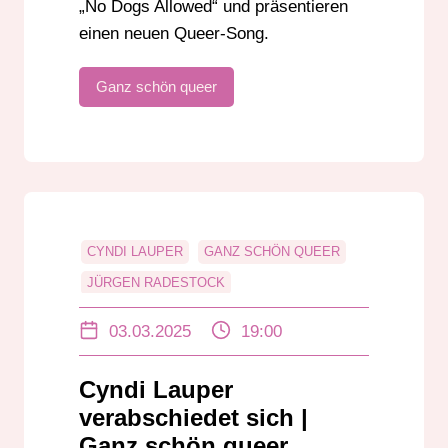
„No Dogs Allowed“ und präsentieren
einen neuen Queer-Song.
Ganz schön queer
CYNDI LAUPER
GANZ SCHÖN QUEER
JÜRGEN RADESTOCK
LEON EBERSMANN
LGBTIQ+
03.03.2025
19:00
OSCARS 2025
QUEER-SONG
Cyndi Lauper
verabschiedet sich |
Ganz schön queer