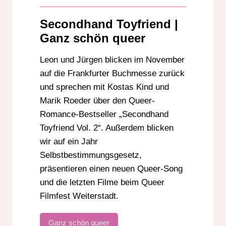
QUEER FILMFEST WEITERSTADT
QUEER-SONG
Secondhand Toyfriend |
SECONDHAND TOYFRIEND
Ganz schön queer
SELBSTBESTIMMUNGSGESETZ
Leon und Jürgen blicken im November
auf die Frankfurter Buchmesse zurück
und sprechen mit Kostas Kind und
Marik Roeder über den Queer-
Romance-Bestseller „Secondhand
Toyfriend Vol. 2“. Außerdem blicken
wir auf ein Jahr
Selbstbestimmungsgesetz,
präsentieren einen neuen Queer-Song
und die letzten Filme beim Queer
Filmfest Weiterstadt.
Ganz schön queer