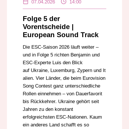
07.04.2026
14:00
EUROPEAN SOUND TRACKS
EUROVISION PODCAST
Folge 5 der
EUROVISION SONG CONTEST
Vorentscheide |
ITALIEN ESC
LUXEMBURG ESC
European Sound Track
RADIO DARMSTADT
Die ESC-Saison 2026 läuft weiter –
SANREMO FESTIVAL
UKRAINE ESC
und in Folge 5 richten Benjamin und
ZYPERN ESC
ESC-Experte Luis den Blick
auf Ukraine, Luxemburg, Zypern und It
alien. Vier Länder, die beim Eurovision
Song Contest ganz unterschiedliche
Rollen einnehmen – von Dauerfavorit
bis Rückkehrer. Ukraine gehört seit
Jahren zu den konstant
erfolgreichsten ESC-Nationen. Kaum
ein anderes Land schafft es so