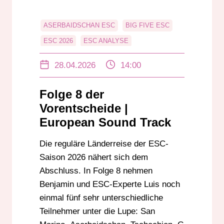
ASERBAIDSCHAN ESC
BIG FIVE ESC
ESC 2026
ESC ANALYSE
ESC LÄNDERANALYSE
28.04.2026
14:00
ESC SAISON 2026
ESC VORENTSCHEID
EUROPEAN SOUND TRACKS
Folge 8 der
EUROVISION PODCAST
Vorentscheide |
EUROVISION SONG CONTEST
European Sound Track
GROSSBRITANNIEN ESC
ISRAEL ESC
Die reguläre Länderreise der ESC-
RADIO DARMSTADT
SAN MARINO ESC
Saison 2026 nähert sich dem
TSCHECHIEN ESC
Abschluss. In Folge 8 nehmen
Benjamin und ESC-Experte Luis noch
einmal fünf sehr unterschiedliche
Teilnehmer unter die Lupe: San