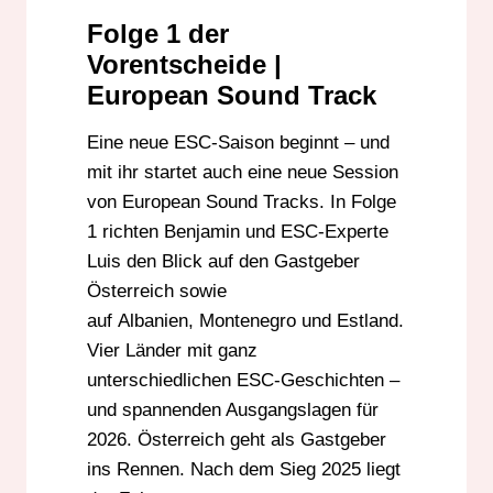
EUROPEAN SOUND TRACKS
Folge 1 der
EUROVISION PODCAST
Vorentscheide |
EUROVISION SONG CONTEST
European Sound Track
FESTIVALI I KËNGËS
Eine neue ESC-Saison beginnt – und
MONTENEGRO ESC
mit ihr startet auch eine neue Session
ÖSTERREICH GASTGEBER
von European Sound Tracks. In Folge
RADIO DARMSTADT
1 richten Benjamin und ESC-Experte
Luis den Blick auf den Gastgeber
Österreich sowie
auf Albanien, Montenegro und Estland.
Vier Länder mit ganz
unterschiedlichen ESC-Geschichten –
und spannenden Ausgangslagen für
2026. Österreich geht als Gastgeber
ins Rennen. Nach dem Sieg 2025 liegt