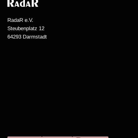
RadaR e.V.
Steubenplatz 12
64293 Darmstadt
MEHR RADIO
DARMSTADT
GIBT'S HIER