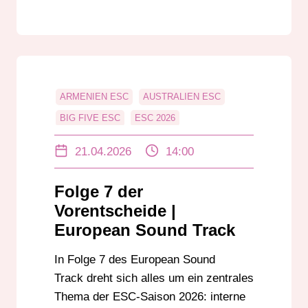
ARMENIEN ESC
AUSTRALIEN ESC
BIG FIVE ESC
ESC 2026
ESC ANALYSE
ESC SAISON 2026
21.04.2026
14:00
ESC STRATEGIEN
EUROPEAN SOUND TRACKS
Folge 7 der
EUROVISION PODCAST
Vorentscheide |
EUROVISION SONG CONTEST
European Sound Track
FRANKREICH ESC
GEORGIEN ESC
In Folge 7 des European Sound
INTERNE AUSWAHL ESC
Track dreht sich alles um ein zentrales
RADIO DARMSTADT
SCHWEIZ ESC
Thema der ESC-Saison 2026: interne