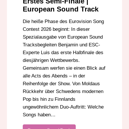
Erstes Semi-Finale |
EUROVISION HALBFINALE
European Sound Track
EUROVISION PODCAST
Die heiße Phase des Eurovision Song
EUROVISION SONG CONTEST
Contest 2026 beginnt: In dieser
ITALIEN ESC
KROATIEN ESC
Spezialausgabe von European Sound
MOLDAU ESC
RADIO DARMSTADT
Tracksbegleiten Benjamin und ESC-
SCHWEDEN ESC
Experte Luis das erste Halbfinale des
diesjährigen Wettbewerbs.
Gemeinsam werfen sie einen Blick auf
alle Acts des Abends – in der
Reihenfolge der Show. Von Moldaus
Rückkehr über Schwedens modernen
Pop bis hin zu Finnlands
ungewöhnlichem Duo-Auftritt: Welche
Songs haben…