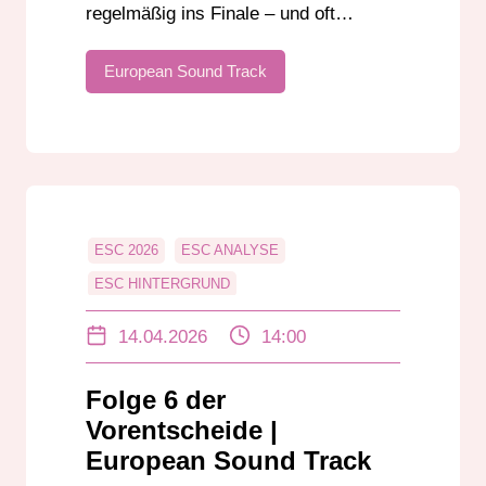
regelmäßig ins Finale – und oft…
European Sound Track
ESC 2026
ESC ANALYSE
ESC HINTERGRUND
ESC LÄNDERANALYSE
14.04.2026
14:00
ESC SAISON 2026
ESC VORENTSCHEID
EUROPEAN SOUND TRACKS
Folge 6 der
EUROVISION FANS
Vorentscheide |
EUROVISION PODCAST
European Sound Track
EUROVISION SONG CONTEST