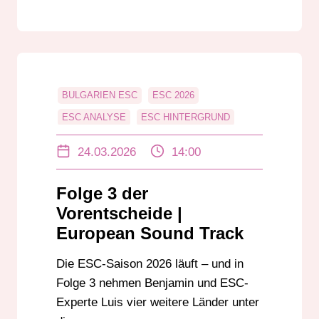
BULGARIEN ESC
ESC 2026
ESC ANALYSE
ESC HINTERGRUND
ESC LÄNDERANALYSE
24.03.2026
14:00
ESC SAISON 2026
ESC VORENTSCHEID
EUROPEAN SOUND TRACKS
Folge 3 der
EUROVISION FANS
Vorentscheide |
EUROVISION PODCAST
European Sound Track
EUROVISION SONG CONTEST
Die ESC-Saison 2026 läuft – und in
FINNLAND ESC
LITAUEN ESC
Folge 3 nehmen Benjamin und ESC-
MOLDAU ESC
RADIO DARMSTADT
Experte Luis vier weitere Länder unter