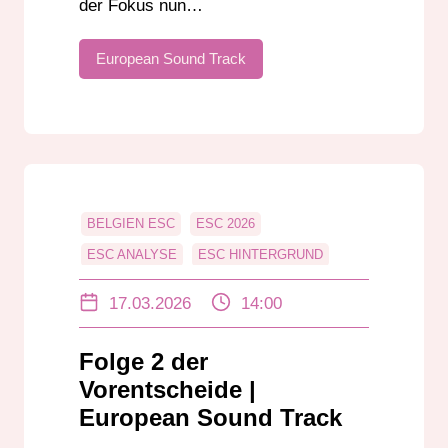
der Fokus nun…
European Sound Track
BELGIEN ESC
ESC 2026
ESC ANALYSE
ESC HINTERGRUND
ESC SAISON 2026
ESC VORENTSCHEID
17.03.2026
14:00
EUROPEAN SOUND TRACKS
EUROVISION PODCAST
Folge 2 der
EUROVISION SONG CONTEST
Vorentscheide |
INTERNE AUSWAHL
KROATIEN ESC
European Sound Track
MALTA ESC
MELODI GRAND PRIX