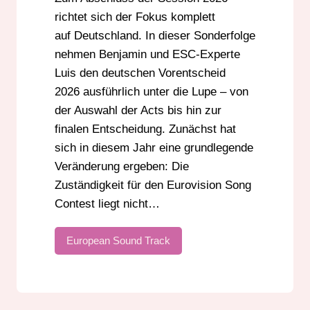
EUROVISION PODCAST
richtet sich der Fokus komplett
EUROVISION SONG CONTEST
NDR ESC
auf Deutschland. In dieser Sonderfolge
RADIO DARMSTADT
SWR ESC
nehmen Benjamin und ESC-Experte
Luis den deutschen Vorentscheid
2026 ausführlich unter die Lupe – von
der Auswahl der Acts bis hin zur
finalen Entscheidung. Zunächst hat
sich in diesem Jahr eine grundlegende
Veränderung ergeben: Die
Zuständigkeit für den Eurovision Song
Contest liegt nicht…
European Sound Track