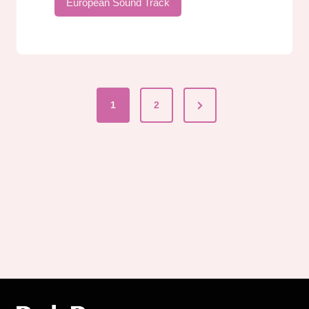
European Sound Track
Next
1
2
Seitennummerier
Page
der
Beiträge