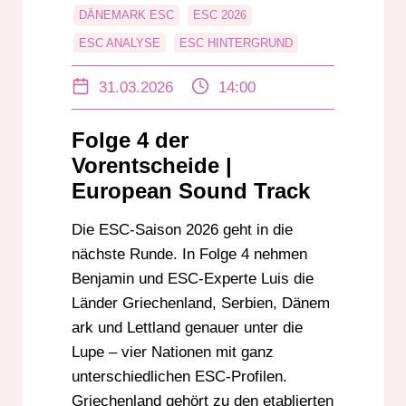
DÄNEMARK ESC
ESC 2026
ESC ANALYSE
ESC HINTERGRUND
ESC LÄNDERANALYSE
31.03.2026
14:00
ESC SAISON 2026
ESC VORENTSCHEID
EUROPEAN SOUND TRACKS
Folge 4 der
EUROVISION FANS
Vorentscheide |
EUROVISION PODCAST
European Sound Track
EUROVISION SONG CONTEST
Die ESC-Saison 2026 geht in die
GRIECHENLAND ESC
LETTLAND ESC
nächste Runde. In Folge 4 nehmen
RADIO DARMSTADT
SERBIEN ESC
Benjamin und ESC-Experte Luis die
Länder Griechenland, Serbien, Dänem
ark und Lettland genauer unter die
Lupe – vier Nationen mit ganz
unterschiedlichen ESC-Profilen.
Griechenland gehört zu den etablierten