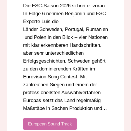
Die ESC-Saison 2026 schreitet voran.
POLEN ESC
PORTUGAL ESC
In Folge 6 nehmen Benjamin und ESC-
RADIO DARMSTADT
RUMÄNIEN ESC
Experte Luis die
SCHWEDEN ESC
Länder Schweden, Portugal, Rumänien
und Polen in den Blick – vier Nationen
mit klar erkennbaren Handschriften,
aber sehr unterschiedlichen
Erfolgsgeschichten. Schweden gehört
zu den dominierenden Kräften im
Eurovision Song Contest. Mit
zahlreichen Siegen und einem der
professionellsten Auswahlverfahren
Europas setzt das Land regelmäßig
Maßstäbe in Sachen Produktion und…
European Sound Track