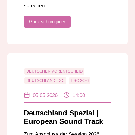
sprechen…
Ganz schön queer
DEUTSCHER VORENTSCHEID
DEUTSCHLAND ESC
ESC 2026
ESC ANALYSE
ESC BEWERTUNG
05.05.2026
14:00
ESC DEUTSCHLAND 2026
ESC STRATEGIE
Deutschland Spezial |
ESC VORENTSCHEID DEUTSCHLAND
European Sound Track
EUROPEAN SOUND TRACKS
Zum Abschluss der Session 2026