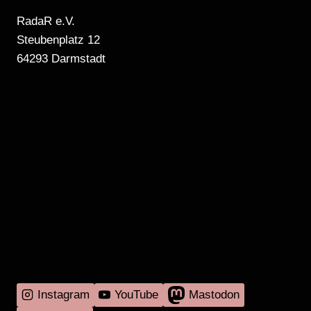
RadaR e.V.
Steubenplatz 12
64293 Darmstadt
MEHR RADIO
DARMSTADT
GIBT'S HIER
Instagram
YouTube
Mastodon