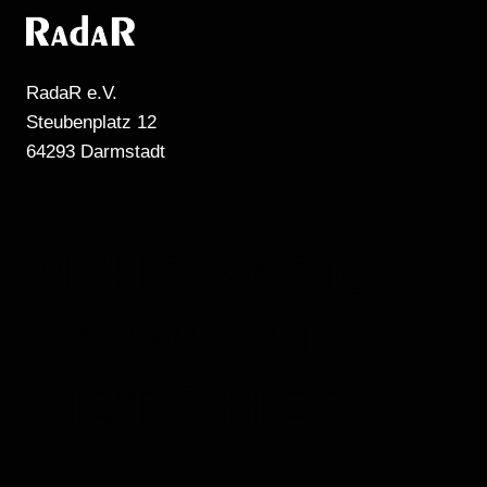
RadaR e.V.
Steubenplatz 12
64293 Darmstadt
MEHR RADIO
DARMSTADT
GIBT'S HIER