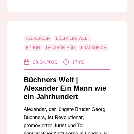
ALEXANDER
BÜCHNERS WELT
BYRON
DEUTSCHLAND
FRANKREICH
GEORG BÜCHNER
HABILITATION
09.04.2026
17:00
HOCHVERRATS
LITERATUR
LITERATURWISSENSCHAFT
Büchners Welt |
PONT SUR LE RHIN
ZÜRICH
Alexander Ein Mann wie
ein Jahrhundert
Alexander, der jüngste Bruder Georg
Büchners, ist Revolutionär,
promovierter Jurist und Teil
konspirativer Netzwerke in London. Er