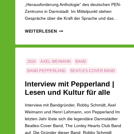
„Herausforderung Anthologie“ des deutschen PEN-
Zentrums in Darmstadt. Im Mittelpunkt stehen
Gespräche über die Kraft der Sprache und das…
WORTE
WEITERLESEN
FÜR
DEN
FRIEDEN
|
LESEN
2024
AXEL WEIMANN
BAND
UND
BAND PEPPERLAND
BEATLES-COVER BAND
KULTUR
FELICITAS GÖBEL
FÜR
HENRI LEHMANN
Interview mit Pepperland |
ALLE
LESEN UND KULTUR FÜR ALLE
Lesen und Kultur für alle
LONLEY HEARTS CLUB
LUKFA
PEPPERLAND
Interview mit Bandgründer, Robby Schmidt, Axel
ROBBY SCHMIDT
Weimann und Henri Lehmann, von Pepperland Im
letzten Jahr löste sich die legendäre Darmstädter
Beatles-Cover Band, The Lonley Hearts Club Band
auf. Die Gründer dieser Band, Robby Schmidt