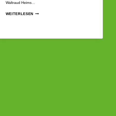
Waltraud Heims…
LESEN
WEITERLESEN
UND
KULTUR
FÜR
ALLE