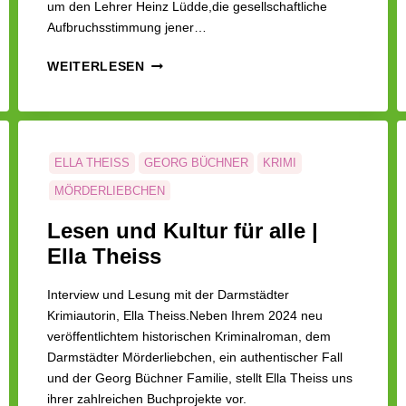
um den Lehrer Heinz Lüdde,die gesellschaftliche
Aufbruchsstimmung jener…
LUKFA
WEITERLESEN
|
INTERVIEW
MIT
FRANK
SCHUSTER
ELLA THEISS
GEORG BÜCHNER
KRIMI
UND
MÖRDERLIEBCHEN
ANDEL
MÜLLER
Lesen und Kultur für alle |
Ella Theiss
Interview und Lesung mit der Darmstädter
Krimiautorin, Ella Theiss.Neben Ihrem 2024 neu
veröffentlichtem historischen Kriminalroman, dem
Darmstädter Mörderliebchen, ein authentischer Fall
und der Georg Büchner Familie, stellt Ella Theiss uns
ihrer zahlreichen Buchprojekte vor.