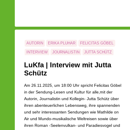
MÜNK
AUTORIN
ERIKA PLUHAR
FELICITAS GÖBEL
INTERVIEW
JOURNALISTIN
JUTTA SCHÜTZ
KIK LA LUNA
KURZGESCHICHTEN
LuKfa | Interview mit Jutta
LESEN UND KULTUR FÜR ALLE
MATHILDE ON AIR
Schütz
MUNDO-MUSIKALISCHE WELTREISEN
Am 26.11.2025, um 18:00 Uhr spricht Felicitas Göbel
PARADIESVOGEL
ROMAN
SEELENVULKAN
in der Sendung-Lesen und Kultur für alle,mit der
THE KINKS
Autorin, Journalistin und Kollegin- Jutta Schütz über
ihren abenteuerlichen Lebensweg, ihre spannenden
und sehr interessanten Sendungen wie Mathilde on
Air und Mundo-musikalische Weltreisen sowie über
ihren Roman -Seelenvulkan- und Paradiesvogel und