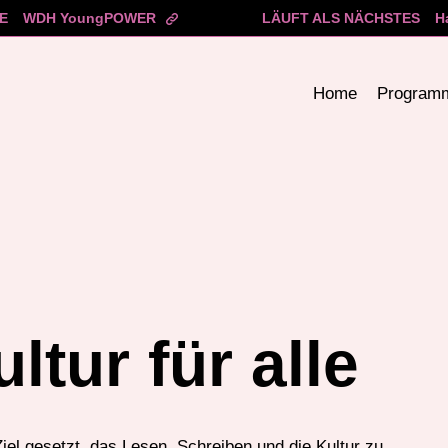
E
WDH YoungPOWER
LÄUFT ALS NÄCHSTES
H
Home
Program
tur für alle
iel gesetzt, das Lesen, Schreiben und die Kultur zu