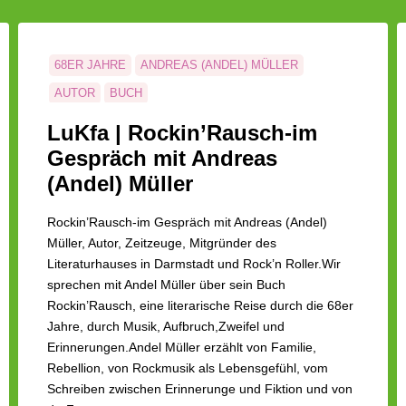
68ER JAHRE
ANDREAS (ANDEL) MÜLLER
AUTOR
BUCH
LITERATURHAUSES IN DARMSTADT
LUKFA
LuKfa | Rockin’Rausch-im
ROCKIN'RAUSCH
ZEITZEUGE
Gespräch mit Andreas
(Andel) Müller
Rockin’Rausch-im Gespräch mit Andreas (Andel)
Müller, Autor, Zeitzeuge, Mitgründer des
Literaturhauses in Darmstadt und Rock’n Roller.Wir
sprechen mit Andel Müller über sein Buch
Rockin’Rausch, eine literarische Reise durch die 68er
Jahre, durch Musik, Aufbruch,Zweifel und
Erinnerungen.Andel Müller erzählt von Familie,
Rebellion, von Rockmusik als Lebensgefühl, vom
Schreiben zwischen Erinnerunge und Fiktion und von