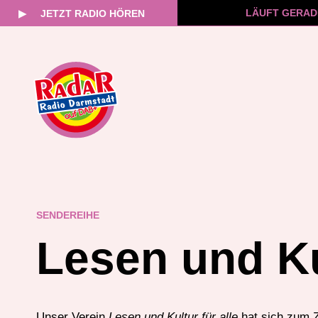
LÄUFT GERAD
▶
JETZT RADIO HÖREN
Zum
Inhalt
springen
SENDEREIHE
Lesen und Kul
Unser Verein
Lesen und Kultur für alle
hat sich zum Z