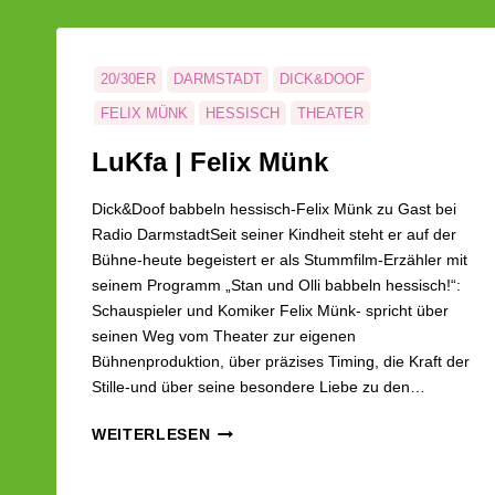
20/30ER
DARMSTADT
DICK&DOOF
FELIX MÜNK
HESSISCH
THEATER
LuKfa | Felix Münk
Dick&Doof babbeln hessisch-Felix Münk zu Gast bei
Radio DarmstadtSeit seiner Kindheit steht er auf der
Bühne-heute begeistert er als Stummfilm-Erzähler mit
seinem Programm „Stan und Olli babbeln hessisch!“:
Schauspieler und Komiker Felix Münk- spricht über
seinen Weg vom Theater zur eigenen
Bühnenproduktion, über präzises Timing, die Kraft der
Stille-und über seine besondere Liebe zu den…
LUKFA
WEITERLESEN
|
FELIX