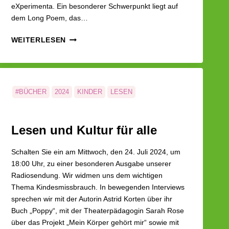
eXperimenta. Ein besonderer Schwerpunkt liegt auf
dem Long Poem, das…
LUKFA
WEITERLESEN
|
LIEBE
UND
HOFFNUNG
–
#BÜCHER
2024
KINDER
LESEN
EIN
GESPRÄCH
MIT
Lesen und Kultur für alle
RÜDIGER
UND
Schalten Sie ein am Mittwoch, den 24. Juli 2024, um
GABRIELA
18:00 Uhr, zu einer besonderen Ausgabe unserer
HEINS
Radiosendung. Wir widmen uns dem wichtigen
Thema Kindesmissbrauch. In bewegenden Interviews
sprechen wir mit der Autorin Astrid Korten über ihr
Buch „Poppy“, mit der Theaterpädagogin Sarah Rose
über das Projekt „Mein Körper gehört mir“ sowie mit