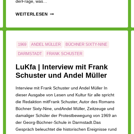
derFrage, was…
LUKFA
WEITERLESEN
|
ROCKIN’RAUSCH-
IM
GESPRÄCH
MIT
1969
ANDEL MÜLLER
BÜCHNER SIXTY-NINE
ANDREAS
DARMSTADT
FRANK SCHUSTER
(ANDEL)
GEORG-BÜCHNER-SCHULE
MÜLLER
HEINZ LÜDDE
LuKfa | Interview mit Frank
HISTORISCH
LUKFA
PROTESTBEWEGUNG
Schuster und Andel Müller
ROMAN
ZEITZEUGE
Interview mit Frank Schuster und Andel Müller In
dieser Ausgabe von Lesen und Kultur für alle spricht
die Redaktion mitFrank Schuster, Autor des Romans
Büchner Sixty-Nine, undAndel Müller, Zeitzeuge und
damaliger Schüler der Protestbewegung von 1969 an
der Georg-Büchner-Schule in Darmstadt.Das
Gespräch beleuchtet die historischen Ereignisse rund