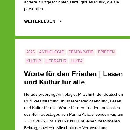
andere Kurzgeschichten.Dazu gibt es Musik, die sie
persönlich…
LUKFA
WEITERLESEN
|
INTERVIEW
MIT
JUTTA
SCHÜTZ
2025
ANTHOLOGIE
DEMOKRATIE
FRIEDEN
KULTUR
LITERATUR
LUKFA
MENSCHENRECHTE
PEN-ZENTRUM
Worte für den Frieden | Lesen
RADIOSENDUNG
und Kultur für alle
Herausforderung Anthologie, Mitschnitt der deutschen
PEN Veranstaltung. In unserer Radiosendung, Lesen
und Kultur für alle: Worte für den Frieden, anlässlich
des 40. Todestages von Parnia Abbasi senden wir, am
23.07.2025, um 18:00-19:00 Uhr, einen besonderen
Beitrag, sowieein Mitschnitt der Veranstaltung