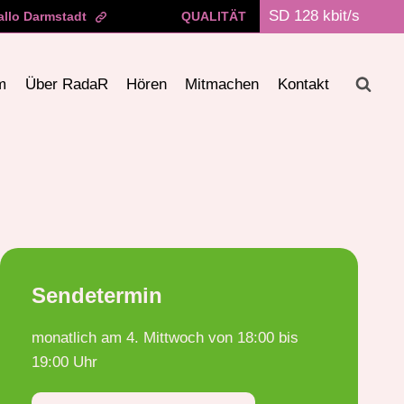
allo Darmstadt
QUALITÄT
m
Über RadaR
Hören
Mitmachen
Kontakt
Sendetermin
monatlich am 4. Mittwoch von 18:00 bis
19:00 Uhr