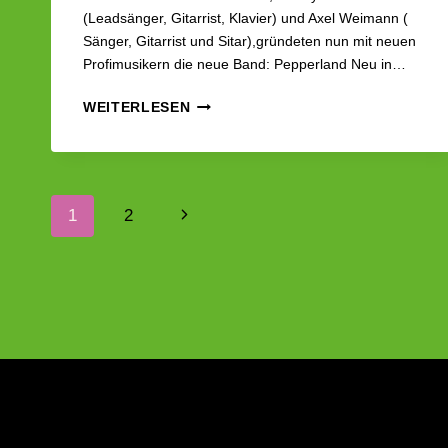
(Leadsänger, Gitarrist, Klavier) und Axel Weimann (
Sänger, Gitarrist und Sitar),gründeten nun mit neuen
Profimusikern die neue Band: Pepperland Neu in…
INTERVIEW
WEITERLESEN
MIT
PEPPERLAND
|
LESEN
Seitennavigation
UND
Nächste
1
2
KULTUR
FÜR
Seite
ALLE