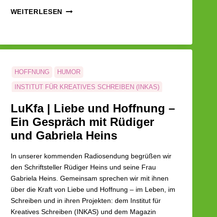
LUKFA
WEITERLESEN
|
WEIHNACHTSSENDUNG:
INTERVIEW
MIT
HENNING
STRAUCH
HOFFNUNG
HUMOR
INSTITUT FÜR KREATIVES SCHREIBEN (INKAS)
LIEBE
POESIE
SCHRIFTSTELLER
LuKfa | Liebe und Hoffnung –
Ein Gespräch mit Rüdiger
und Gabriela Heins
In unserer kommenden Radiosendung begrüßen wir
den Schriftsteller Rüdiger Heins und seine Frau
Gabriela Heins. Gemeinsam sprechen wir mit ihnen
über die Kraft von Liebe und Hoffnung – im Leben, im
Schreiben und in ihren Projekten: dem Institut für
Kreatives Schreiben (INKAS) und dem Magazin