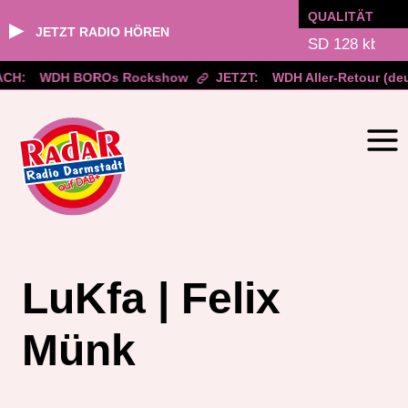
QUALITÄT
▶
JETZT RADIO HÖREN
CH:
WDH BOROs Rockshow
JETZT:
WDH Aller-Retour (deu
Zum
Inhalt
springen
LuKfa | Felix
Münk