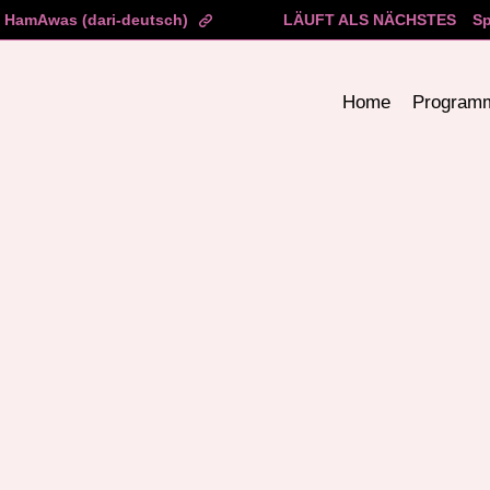
HamAwas (dari-deutsch)
LÄUFT ALS NÄCHSTES
Sp
Home
Program