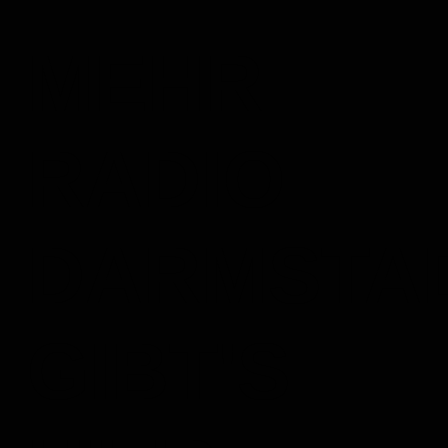
MEHR
RADIO
DARMSTA
GIBT'S