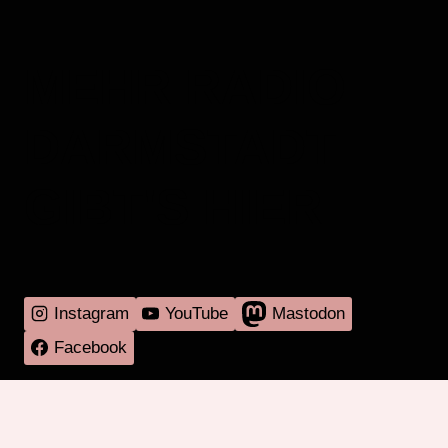
MEHR RADIO
DARMSTADT
GIBT'S HIER
Instagram
YouTube
Mastodon
Facebook
Programm
Mitmachen
Über RadaR
Externes
Kontakt
Impressum & Datenschutz