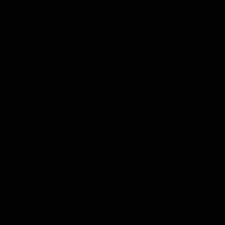
MEHR
RADIO
DARMSTA
GIBT'S
HIER