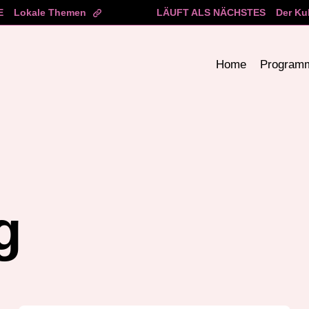
E
Lokale Themen
LÄUFT ALS NÄCHSTES
Der Ku
Home
Program
g