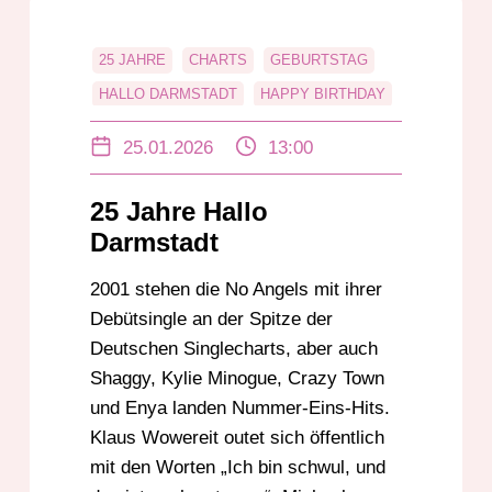
25 JAHRE
CHARTS
GEBURTSTAG
HALLO DARMSTADT
HAPPY BIRTHDAY
HITVERGLEICH
JUBILÄUM
25.01.2026
13:00
JÜRGEN RADESTOCK
NO ANGELS
SENDEJUBILÄUM
UNTERHALTUNG
25 Jahre Hallo
Darmstadt
2001 stehen die No Angels mit ihrer
Debütsingle an der Spitze der
Deutschen Singlecharts, aber auch
Shaggy, Kylie Minogue, Crazy Town
und Enya landen Nummer-Eins-Hits.
Klaus Wowereit outet sich öffentlich
mit den Worten „Ich bin schwul, und