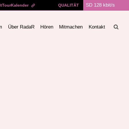
ltTourKalender
QUALITÄT
m
Über RadaR
Hören
Mitmachen
Kontakt