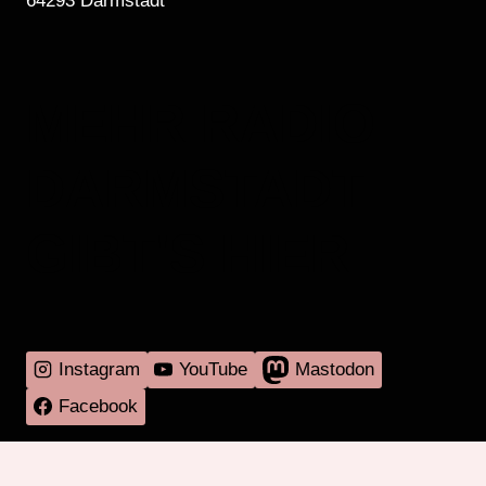
64293 Darmstadt
MEHR RADIO
DARMSTADT
GIBT'S HIER
Instagram
YouTube
Mastodon
Facebook
Programm
Mitmachen
Über RadaR