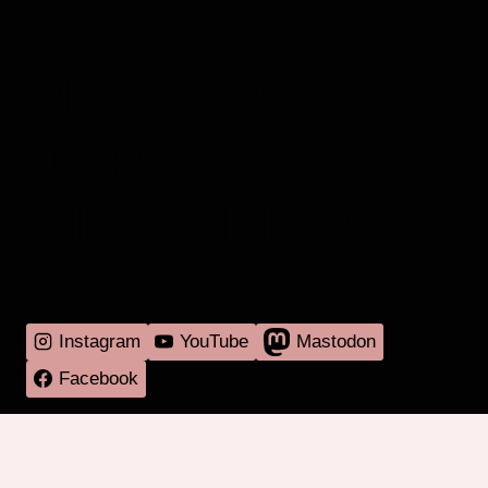
MEHR RADIO
DARMSTADT
GIBT'S HIER
Instagram
YouTube
Mastodon
Facebook
Programm
Mitmachen
Über RadaR
Externes
Kontakt
Impressum & Datenschutz