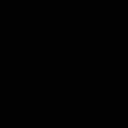
MEHR
RADIO
DARMSTA
GIBT'S