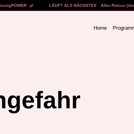
YoungPOWER
LÄUFT ALS NÄCHSTES
Aller-Retour (d
Home
Program
ngefahr