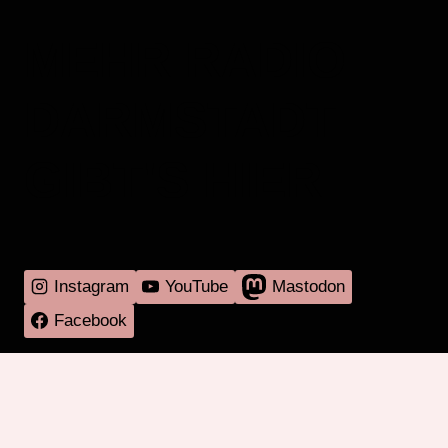
MEHR RADIO
DARMSTADT
GIBT'S HIER
Instagram
YouTube
Mastodon
Facebook
Programm
Mitmachen
Über RadaR
Externes
Kontakt
Impressum & Datenschutz